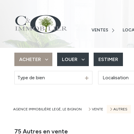
LOIRE-ATLANTIQUE
VENDÉ
VENDÉE
MAISO
MAISONS
VENTES
LOCA
TERRAI
TERRAINS
APPAR
APPARTEMENTS
ACHETER
LOUER
ESTIMER
AUTRE
AUTRES
ALERTE
Type de bien
De l'ancien
à l'année
Du neuf
AGENCE IMMOBILIÈRE LEGÉ, LE BIGNON
VENTE
AUTRES
75
Autres en vente