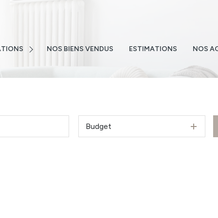
E
NS
TIONS
NOS BIENS VENDUS
ESTIMATIONS
NOS A
NS
TEMENTS
S
 EMAIL
Budget