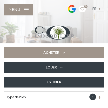
0
FR
MENU
ACHETER
LOUER
De l'ancien
Du neuf
ESTIMER
à l'année
Type de bien
1