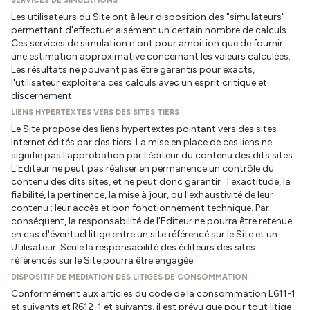
SERVICES DE SIMULATIONS
Les utilisateurs du Site ont à leur disposition des "simulateurs"
permettant d'effectuer aisément un certain nombre de calculs.
Ces services de simulation n'ont pour ambition que de fournir
une estimation approximative concernant les valeurs calculées.
Les résultats ne pouvant pas être garantis pour exacts,
l'utilisateur exploitera ces calculs avec un esprit critique et
discernement.
LIENS HYPERTEXTES VERS DES SITES TIERS
Le Site propose des liens hypertextes pointant vers des sites
Internet édités par des tiers. La mise en place de ces liens ne
signifie pas l'approbation par l'éditeur du contenu des dits sites.
L'Editeur ne peut pas réaliser en permanence un contrôle du
contenu des dits sites, et ne peut donc garantir : l'exactitude, la
fiabilité, la pertinence, la mise à jour, ou l'exhaustivité de leur
contenu ; leur accès et bon fonctionnement technique. Par
conséquent, la responsabilité de l'Editeur ne pourra être retenue
en cas d'éventuel litige entre un site référencé sur le Site et un
Utilisateur. Seule la responsabilité des éditeurs des sites
référencés sur le Site pourra être engagée.
DISPOSITIF DE MÉDIATION DES LITIGES DE CONSOMMATION
Conformément aux articles du code de la consommation L611-1
et suivants et R612-1 et suivants, il est prévu que pour tout litige