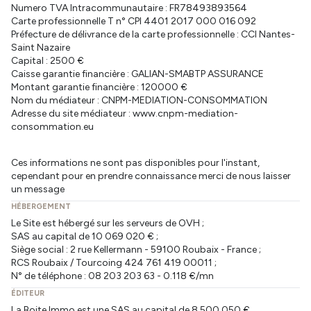
Numero TVA Intracommunautaire : FR78493893564
Carte professionnelle T n° CPI 4401 2017 000 016 092
Préfecture de délivrance de la carte professionnelle : CCI Nantes-
Saint Nazaire
Capital : 2500 €
Caisse garantie financière : GALIAN-SMABTP ASSURANCE
Montant garantie financière : 120000 €
Nom du médiateur : CNPM-MEDIATION-CONSOMMATION
Adresse du site médiateur : www.cnpm-mediation-
consommation.eu
Ces informations ne sont pas disponibles pour l'instant,
cependant pour en prendre connaissance merci de nous laisser
un message
HÉBERGEMENT
Le Site est hébergé sur les serveurs de OVH ;
SAS au capital de 10 069 020 € ;
Siège social : 2 rue Kellermann - 59100 Roubaix - France ;
RCS Roubaix / Tourcoing 424 761 419 00011 ;
N° de téléphone : 08 203 203 63 - 0.118 €/mn
ÉDITEUR
La Boite Immo est une SAS au capital de 8 500 050 €,