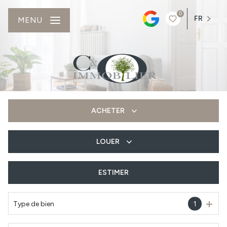
0
FR
MENU
ACHETER
LOUER
De l'ancien
Du neuf
ESTIMER
à l'année
Type de bien
1