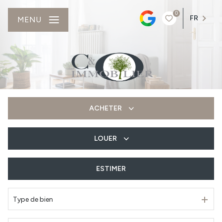
0
FR
MENU
ACHETER
LOUER
De l'ancien
Du neuf
ESTIMER
à l'année
Type de bien