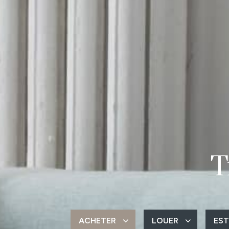
T
ACHETER
LOUER
EST