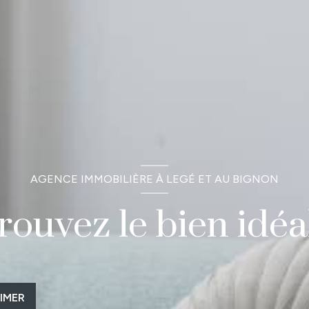
AGENCE IMMOBILIÈRE À LEGÉ ET AU BIGNON
rouvez le bien idéal
IMER