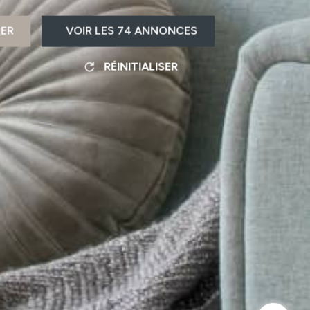
RER
VOIR LES
74
ANNONCES
RÉINITIALISER