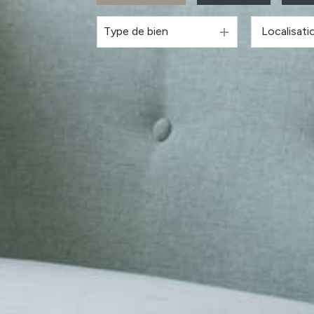
Type de bien
De l'ancien
à l'année
Du neuf