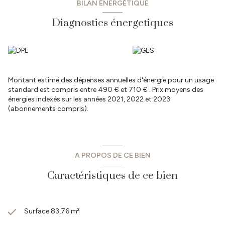
BILAN ÉNERGÉTIQUE
- Les informations sur les risques auxquels ce bien est exposé
sont disponibles sur le site Géorisques : www.georisques.gouv.fr
Diagnostics énergetiques
- Legé est une commune en développement permanent, vous y
trouverez: écoles primaire et élémentaire, collèges, transports
scolaires pour les lycées aux alentours, de nombreux commerces
et un supermarché, tous les services de santé, cinéma 3D, piscine
intercommunale, parc public.
- Vous êtes à 30 min de Nantes, 35 min de la côte et St Jean de
Montant estimé des dépenses annuelles d'énergie pour un usage
Mont, 20 min de Challans & de La Roche sur Yon. CO Immobilier
standard est compris entre 490 € et 710 € . Prix moyens des
vous propose des biens à vendre et à louer sur le secteur Sud
énergies indexés sur les années 2021, 2022 et 2023
Loire Atlantique et Nord Vendée.
(abonnements compris).
- Retrouvez toutes nos annonces sur les communes de: Legé,
Corcoué sur Logne, Touvois, Saint Etienne du Bois, Les Lucs sur
Boulogne, Rocheservière, Falleron, Palluau mais aussi sur le
secteur du Bignon, Geneston, Montbert, Les Sorinières, Pont St
Martin, St Philbert de Gd Lieu.
A PROPOS DE CE BIEN
- Prix : 249 100 € dont 6 % TTC d'honoraires à la charge de
l'acquéreur.
Caractéristiques de ce bien
- Pour plus de renseignements ou pour prendre rendez-vous,
contactez
Denis GUILMARD au 06 86 20 02 04
Surface 83,76 m²