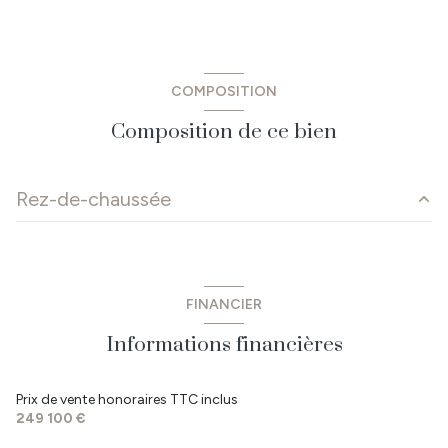
COMPOSITION
Composition de ce bien
Rez-de-chaussée
cuisine
11.37 m²
salon/sejour
41.48 m²
FINANCIER
chambre
10.9 m²
Informations financières
WC
1.27 m²
dégagement
2.08 m²
Prix de vente honoraires TTC inclus
249 100 €
salle d'eau
6.39 m²