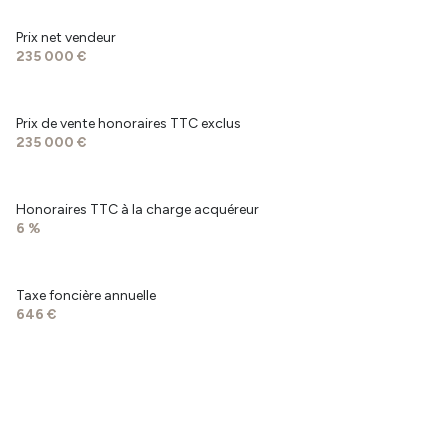
chambre
10.27 m²
Prix net vendeur
garage
14.74 m²
235 000 €
terrasse
20 m²
Prix de vente honoraires TTC exclus
235 000 €
Honoraires TTC à la charge acquéreur
6 %
Taxe foncière annuelle
646 €