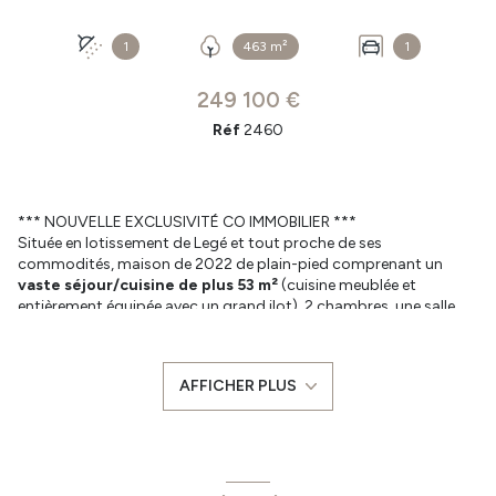
1
463 m²
1
249 100 €
Réf
2460
*** NOUVELLE EXCLUSIVITÉ CO IMMOBILIER ***
Située en lotissement de Legé et tout proche de ses
commodités, maison de 2022 de plain-pied comprenant un
vaste séjour/cuisine de plus 53 m²
(cuisine meublée et
entièrement équipée avec un grand ilot), 2 chambres, une salle
d'eau et un wc.
Le tout sur un terrain clos de 463 m² avec un espace terrasse et
un garage attenant.
AFFICHER PLUS
Les plus de la maison : Constructeur COMECA et Garantie
décennale jusqu'à fin 2032 - Maison économe en énergie
classée en A - Chauffage au sol par pompe à chaleur -
Climatisation réversible en complément - Tout à l'égout et
raccordement à la fibre optique.