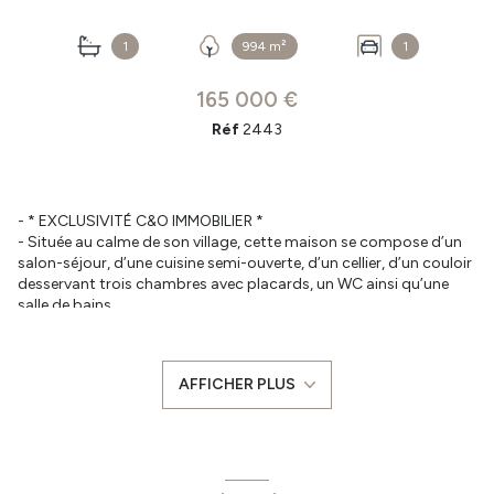
1
994 m²
1
165 000 €
Réf
2443
- * EXCLUSIVITÉ C&O IMMOBILIER *
- Située au calme de son village, cette maison se compose d’un
salon-séjour, d’une cuisine semi-ouverte, d’un cellier, d’un couloir
desservant trois chambres avec placards, un WC ainsi qu’une
salle de bains.
En annexes, vous bénéficierez d’un double garage ainsi que d’un
grenier aménageable de 50 m² environ.
L’ensemble est édifié sur une parcelle de 994 m². Des travaux de
AFFICHER PLUS
rafraichissement / rénovation seront à prévoir sur la partie
intérieur du bien.
Les plus : assainissement micro-station conforme, toiture en
bon état pour l'ensemble (garage et habitation), la majorité des
ouvertures ont été changées.
Prix : 165 000 € dont 6.4 % TTC d'honoraires à la charge de