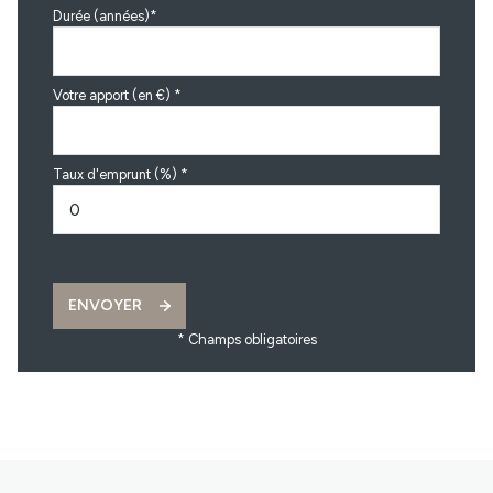
Durée (années)*
Votre apport (en €) *
Taux d'emprunt (%) *
ENVOYER
* Champs obligatoires