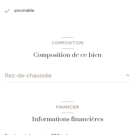
piscinable
COMPOSITION
Composition de ce bien
Rez-de-chaussée
séjour/cuisine
48.67 m²
salle de bain
8.56 m²
FINANCIER
dégagement
5.53 m²
Informations financières
chambre 1
10.87 m²
WC
2.37 m²