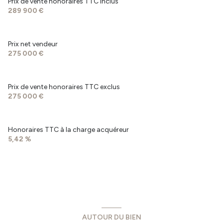
Prix de vente honoraires TTC inclus
289 900 €
chambre 2
11.14 m²
chambre 3
12.17 m²
Prix net vendeur
cellier
5.52 m²
275 000 €
garage
16.50 m²
Prix de vente honoraires TTC exclus
275 000 €
Honoraires TTC à la charge acquéreur
5,42 %
AUTOUR DU BIEN