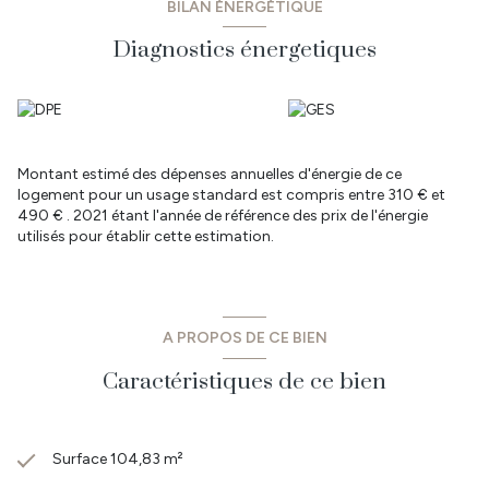
BILAN ÉNERGÉTIQUE
et un supermarché, tous les services de santé, cinéma 3D, piscine
intercommunale, parc public.
Diagnostics énergetiques
- Vous êtes à 30 min de Nantes, 35 min de la côte et St Jean de
Mont, 20 min de Challans & de La Roche sur Yon. CO Immobilier
vous propose des biens à vendre et à louer sur le secteur Sud
Loire Atlantique et Nord Vendée.
- Retrouvez toutes nos annonces sur les communes de: Legé,
Corcoué sur Logne, Touvois, Saint Etienne du Bois, Les Lucs sur
Montant estimé des dépenses annuelles d'énergie de ce
Boulogne, Rocheservière, Falleron, Palluau mais aussi sur le
logement pour un usage standard est compris entre 310 € et
secteur du Bignon, Geneston, Montbert, Les Sorinières, Pont St
490 € . 2021 étant l'année de référence des prix de l'énergie
Martin, St Philbert de Gd Lieu.
utilisés pour établir cette estimation.
- Prix : 289 900 € dont 5.42 % TTC d'honoraires à la charge de
l'acquéreur.
- Pour plus de renseignements ou pour prendre rendez-vous,
contactez
Denis GUILMARD au 06 86 20 02 04
A PROPOS DE CE BIEN
Caractéristiques de ce bien
Surface 104,83 m²