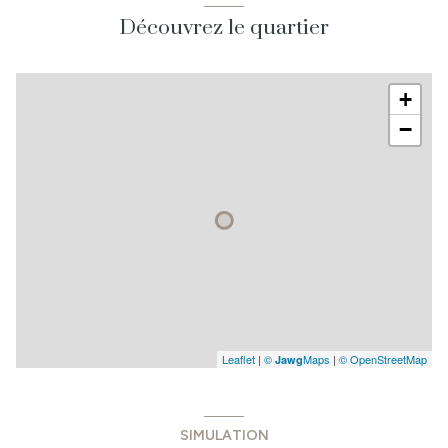
Découvrez le quartier
+
−
Leaflet
|
©
Maps
|
© OpenStreetMap
Jawg
SIMULATION