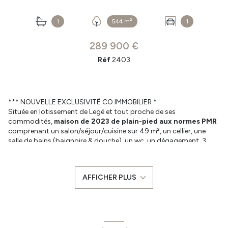
1
544 m²
1
289 900 €
Réf
2403
*** NOUVELLE EXCLUSIVITÉ CO IMMOBILIER *
Située en lotissement de Legé et tout proche de ses
commodités,
maison de 2023 de plain-pied aux normes PMR
comprenant un salon/séjour/cuisine sur 49 m², un cellier, une
salle de bains (baignoire & douche), un wc, un dégagement, 3
chambres avec placard.
Le tout sur un terrain arboré de 544 m² avec une terrasse et un
garage attenant.
AFFICHER PLUS
- Les informations sur les risques auxquels ce bien est exposé
sont disponibles sur le site Géorisques : www.georisques.gouv.fr
- Legé est une commune en développement permanent, vous y
trouverez: écoles primaire et élémentaire, collèges, transports
scolaires pour les lycées aux alentours, de nombreux commerces