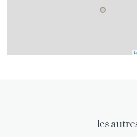
Le
les autr