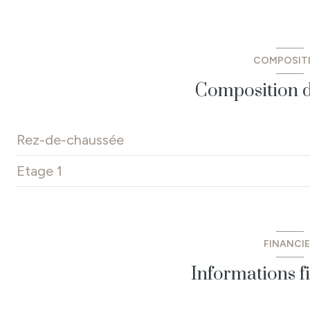
COMPOSIT
Composition d
Rez-de-chaussée
Etage 1
véranda
salon
chambre 2
chambre 1
dégagement
FINANCI
entrée
chambre 3
Informations f
wc
WC