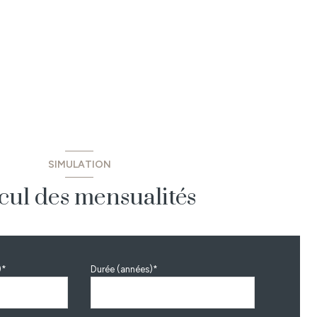
SIMULATION
cul des mensualités
)*
Durée (années)*