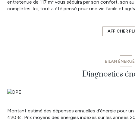
entretenue de 117 m² vous séduira par son confort, son a
complètes. Ici, tout a été pensé pour une vie facile et agréa
Dès l’entrée, une véranda lumineuse de 14 m² donne le ton. 
vie de plus de 35 m², d’une cuisine moderne et fonctionnell
Buanderie, salle d’eau et WC indépendant complètent le r
AFFICHER PL
À l’étage, deux chambres spacieuses et un second WC off
À l’extérieur, place à la détente : jardin clos, piscine chau
pratique, deux garages (33 m² et 45 m²), une cave, un cellie
complètent le tableau.
BILAN ÉNERG
Autonome en eau grâce à un puits, la maison dispose égale
chauffage et la ventilation, complété par des panneaux p
Diagnostics én
revenus annuels.
- Les informations sur les risques auxquels ce bien est e
www.georisques.gouv.fr
- Prix : 284 000 € dont 3.17% TTC d'honoraires à la charge
- Pour plus de renseignements ou pour prendre rendez-
50 63.
Montant estimé des dépenses annuelles d'énergie pour un 
Legé est une commune en développement permanent, vous y
420 € . Prix moyens des énergies indexés sur les années 
collèges, transports scolaires pour les lycées aux alento
tous les services de santé, cinéma 3D, piscine intercommuna
Vous êtes à 30 min de Nantes, 35 min de la côte et St Jea