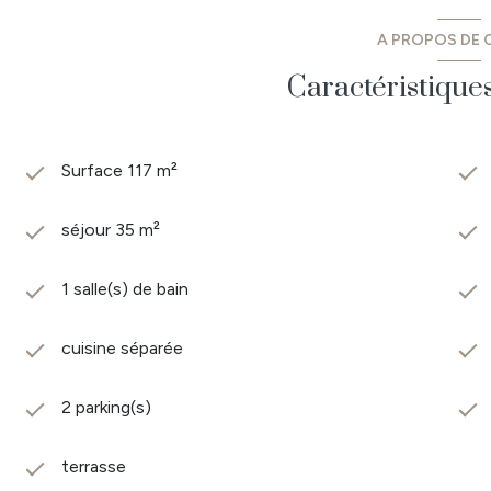
Yon. CO Immobilier vous propose des biens à vendre et à lo
A PROPOS DE C
Vendée. Retrouvez toutes nos annonces sur les communes 
Etienne du Bois, Les Lucs sur Boulogne, Rocheservière, Fall
Caractéristique
Geneston, Montbert, Les Sorinières, Pont St Martin, St Phi
Surface 117 m²
séjour 35 m²
1 salle(s) de bain
cuisine séparée
2 parking(s)
terrasse