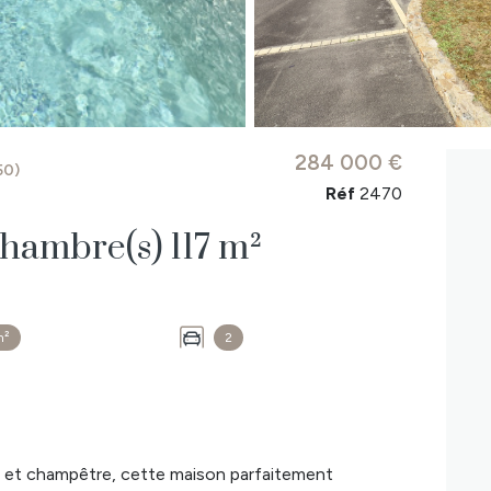
284 000 €
50)
Réf
2470
Maison 7 pièce(s) 3 chambre(s) 117 m²
m²
2
 et champêtre, cette maison parfaitement