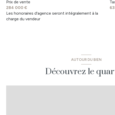
garage 2
Prix de vente
Ta
284 000 €
63
cellier
Les honoraires d'agence seront intégralement à la
charge du vendeur
cuisine
Salle à manger
Couloir
salle de bains + douche
garage
AUTOUR DU BIEN
cave
Découvrez le quar
buanderie