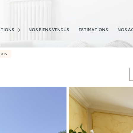
E
NS
TIONS
NOS BIENS VENDUS
ESTIMATIONS
NOS A
NS
TEMENTS
ISON
S
 EMAIL