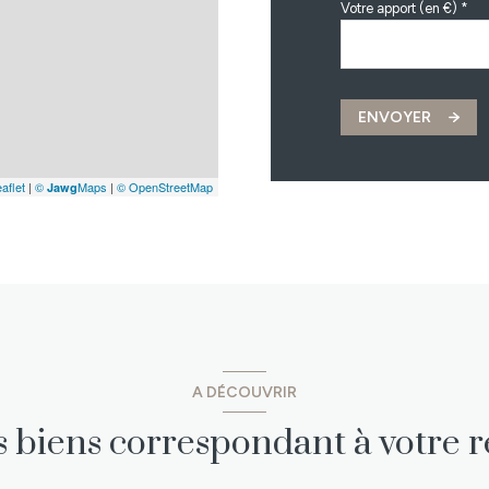
Votre apport (en €) *
ENVOYER
aflet
|
©
Maps
|
© OpenStreetMap
Jawg
A DÉCOUVRIR
es biens correspondant à votre 