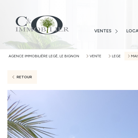
LOIRE-ATLANTIQUE
VENDÉ
VENDÉE
MAISO
MAISONS
VENTES
LOCA
TERRAI
TERRAINS
APPAR
APPARTEMENTS
AGENCE IMMOBILIÈRE LEGÉ, LE BIGNON
VENTE
LEGE
MA
AUTRE
AUTRES
ALERTE
RETOUR