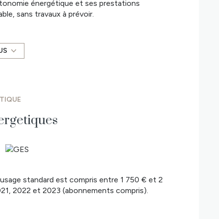
utonomie énergétique et ses prestations
ble, sans travaux à prévoir.
L’intérieur s’articule autour d’un vaste espace de
e, et d’une suite parentale avec dressing.
ez-de-chaussée.
US
rent un espace nuit indépendant.
ffée (4 x 2,5 m), terrasse bien exposée. Côté
r, deux abris bois et un jardin potager avec serre
ÉTIQUE
ment d’un système solaire "Grammer Solar" pour le
hotovoltaïques générant environ 2 000 € de
ergetiques
xposé sont disponibles sur le site Géorisques :
 du vendeur.
vous, contactez Matthieu BOURGAULT au 07 86 22
usage standard est compris entre 1 750 € et 2
 trouverez: écoles primaire et élémentaire,
2021, 2022 et 2023 (abonnements compris).
urs, de nombreux commerces et un supermarché,
le, parc public.
n de Mont, 20 min de Challans & de La Roche sur