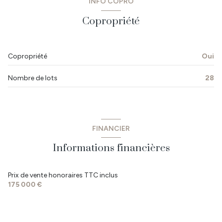
INFO COPRO
chambre
12.62 m²
ascenseur
Copropriété
salle d'eau
4.78 m²
vue bourg
Copropriété
Oui
terrasse
Nombre de lots
28
visiophone
accès handicapé
FINANCIER
Informations financières
Prix de vente honoraires TTC inclus
175 000 €