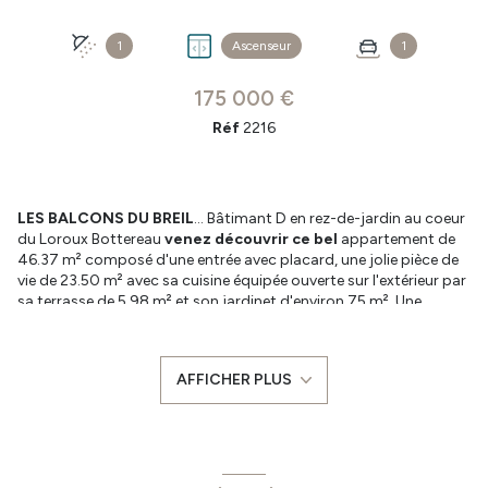
1
Ascenseur
1
175 000 €
Réf
2216
LES BALCONS DU BREIL
… Bâtimant D en rez-de-jardin au coeur
du Loroux Bottereau
venez découvrir ce bel
appartement de
46.37 m² composé d'une entrée avec placard, une jolie pièce de
vie de 23.50 m² avec sa cuisine équipée ouverte sur l'extérieur par
sa terrasse de 5.98 m² et son jardinet d'environ 75 m². Une
chambre sur parquet de 11.38 m², une salle d'eau/wc avec cabine
de douche.
Le programme de ces appartements du
T2 au T4
, répond aux
AFFICHER PLUS
normes de construction BBC (norme RE2020) permettant une
réduction des coûts de chauffage. Il comporte une isolation
thermique et accoustique performante et la résidence est
sécurisée adaptée à tous les modes de vie tout en bénéficiant
de
prestations de qualité
et profitant
des avantages d'un achat
dans le neuf
: