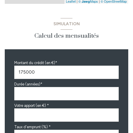
Leaflet
|
©
Maps
|
© OpenStreetMap
Jawg
SIMULATION
Calcul des mensualités
Montant du crédit (en €)*
Durée (années)*
Votre apport (en €) *
Taux d'emprunt (%) *