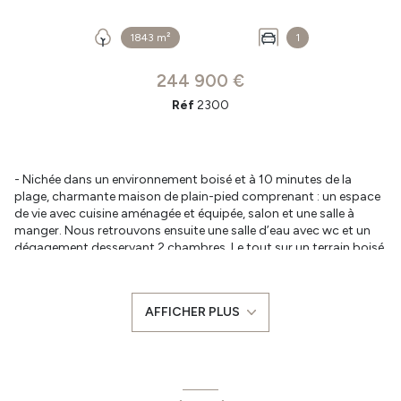
1843 m²
1
244 900 €
Réf
2300
- Nichée dans un environnement boisé et à 10 minutes de la
plage, charmante maison de plain-pied comprenant : un espace
de vie avec cuisine aménagée et équipée, salon et une salle à
manger. Nous retrouvons ensuite une salle d’eau avec wc et un
dégagement desservant 2 chambres. Le tout sur un terrain boisé
de 1843 m² avec une terrasse couverte et un garage de 20 m² au
sol.
- A savoir : Mise en conformité de l'assainissement à prévoir.
AFFICHER PLUS
- Les informations sur les risques auxquels ce bien est exposé
sont disponibles sur le site Géorisques :
www.georisques.gouv.fr
- Prix : 244 900 € dont 4.2 % TTC d'honoraires à la charge de
l'acquéreur.
- Pour plus de renseignements ou pour prendre rendez-vous,
contactez Matthieu BOURGAULT au 07 86 22 50 63.