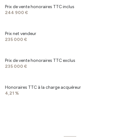
dégagement
6.10 m²
Prix de vente honoraires TTC inclus
244 900 €
chambre 1
12.61 m²
chambre 2
12.28 m²
Prix net vendeur
garage
20 m²
235 000 €
Prix de vente honoraires TTC exclus
235 000 €
Honoraires TTC à la charge acquéreur
4,21 %