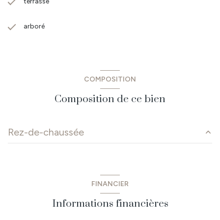
terrasse
arboré
COMPOSITION
Composition de ce bien
Rez-de-chaussée
cuisine
13.34 m²
Salle à manger
8.80 m²
FINANCIER
salle d'eau / wc
4.15 m²
Informations financières
salon
9.90 m²