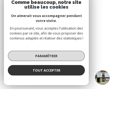
Comme beaucoup, notre site
utilise les cookies
On aimerait vous accompagner pendant
votre visite.
VOTRE ESPACE
En poursuivant, vous acceptez l'utilisation des
Espace propriétaire
cookies par ce site, afin de vous proposer des
contenus adaptés et réaliser des statistiques !
SE CONNECTER
PARAMÉTRER
TOUT ACCEPTER
ADHÉRENTS
CO IMMOBILIER Legé & Le Bignon
Agence
Nous adhérons