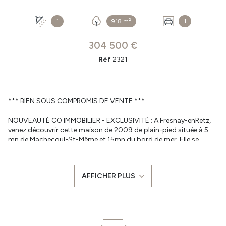
1
918 m²
1
304 500 €
Réf
2321
*** BIEN SOUS COMPROMIS DE VENTE ***
NOUVEAUTÉ CO IMMOBILIER - EXCLUSIVITÉ : A Fresnay-enRetz,
venez découvrir cette maison de 2009 de plain-pied située à 5
mn de Machecoul-St-Même et 15mn du bord de mer. Elle se
compose d'une grande pièce de vie très lumineuse ouverte sur
une cuisine aménagée et équipée, un cellier, un wc, une salle d'eau,
3 chambres et un double garage avec faux grenier. Le tout sur
AFFICHER PLUS
une parcelle d'environ 900 m².
SES ATOUTS :
- Classe énergétique DPE en C, aucune anomalie sur les
diagnostics électricité et gaz (alimentation plaque de
cuisson),
- Chauffage au sol Pompe à chaleur,