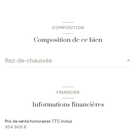
COMPOSITION
Composition de ce bien
Rez-de-chaussée
salon/sejour
34.77 m²
cuisine
18.75 m²
FINANCIER
cellier
19.48 m²
Informations financières
dégagement
7.06 m²
WC
2.28 m²
Prix de vente honoraires TTC inclus
304 500 €
salle d'eau
7.84 m²