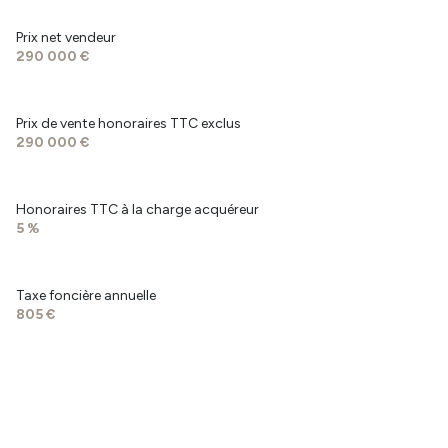
chambre
11.64 m²
Prix net vendeur
chambre
12.78 m²
290 000 €
chambre
11.11 m²
garage
59.27 m²
Prix de vente honoraires TTC exclus
290 000 €
Honoraires TTC à la charge acquéreur
5 %
Taxe foncière annuelle
805 €