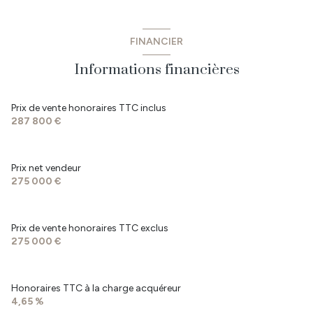
Hall
6.25 m²
2 niveau(x)
WC
1.18 m²
FINANCIER
salon/sejour
38.05 m²
vue Lotissement
Informations financières
Chambre 1
5.18 m²
terrasse
chambre
10.81 m²
Prix de vente honoraires TTC inclus
287 800 €
chambre
10.64 m²
arboré
chambre
10.61 m²
Prix net vendeur
salle
7.04 m²
275 000 €
garage
14.86 m²
Prix de vente honoraires TTC exclus
275 000 €
Honoraires TTC à la charge acquéreur
4,65 %