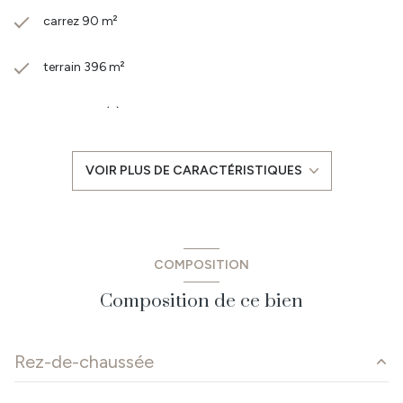
carrez 90 m²
terrain 396 m²
3 chambre(s)
1 salle(s) de bain
VOIR PLUS DE CARACTÉRISTIQUES
construit en 2003
Chauffage individuel : ()
COMPOSITION
1 garage(s)
Composition de ce bien
2 parking(s)
Rez-de-chaussée
exposition Sud-Est