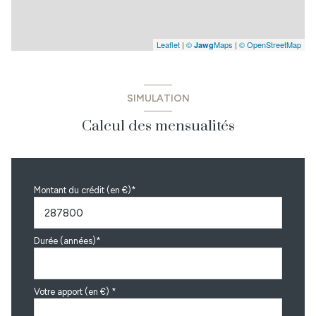
Leaflet
|
©
Maps
|
© OpenStreetMap
Jawg
SIMULATION
Calcul des mensualités
Montant du crédit (en €)*
Durée (années)*
Votre apport (en €) *