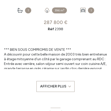
+5
1
396 m²
1
287 800 €
Réf
2398
*** BIEN SOUS COMPROMIS DE VENTE ***
A découvrir pour cette belle maison de 2003 très bien entretenue
à étage mitoyenne d'un côté par le garage comprenant au RDC :
Entrée avec verrière, salon séjour semi ouvert sur coin cuisine A/E,
grande terrasse en grès cérame sur jardin clos derrière exposé
plein sud, un wc et un garage.
A l'étage : grand placard/dressing sur le palier, 3 chambres sur
parquet dont 2 avec placard, salle de bains + wc.
AFFICHER PLUS
Le tout sur environ 400 m² de terrain en lotissement proche
commerces et écoles à pied ainsi que le parc pour les belles
balades. Juste à poser ses valises. Maison disponible mi Juillet
2026.
Prix : 287800 € FAI dont 4.66% TTC à la charge de l'acquéreur.
Les informations liées aux risques auxquels ce bien est exposé