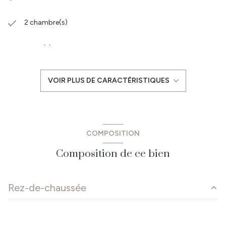
2 chambre(s)
1 salle(s) de bain
construit en 1980
VOIR PLUS DE CARACTÉRISTIQUES
cuisine américaine (équipée)
Chauffage individuel : poêle (bois)
COMPOSITION
Chauffage autre : radiateur (electrique)
Composition de ce bien
1 garage(s)
Rez-de-chaussée
1 parking(s)
salon/sejour
28 m²