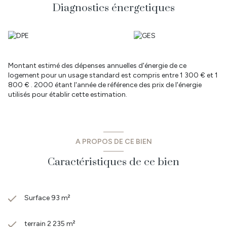
organiser une visite dès aujourd'hui.
Diagnostics énergetiques
Les informations sur les risques auxquels ce bien est exposé sont
disponibles sur le site Géorisques : www.georisques.gouv.fr CO
Immobilier vous propose des biens à vendre et à louer sur le
secteur Sud Loire Atlantique et Nord Vendée. Retrouvez toutes
nos annonces sur les communes de: Legé, Corcoué sur Logne,
Touvois, Saint Etienne du Bois, Les Lucs sur Boulogne,
Montant estimé des dépenses annuelles d'énergie de ce
Rocheservière, Falleron, Palluau mais aussi sur le secteur du
logement pour un usage standard est compris entre 1 300 € et 1
Bignon, Geneston, Montbert, Les Sorinières, Pont St Martin, St
800 € . 2000 étant l'année de référence des prix de l'énergie
Philbert de Gd Lieu. Pour tous renseignements, contacter
utilisés pour établir cette estimation.
Stéphane MONNIER Conseiller en Immobilier au 06 67 93 40 68
Numéro RSAC : 2019AC00405 - NANTES
Prix : 231 000 € HAI dont 5% TTC d'honoraires à la charge de
l'acquéreur.
A PROPOS DE CE BIEN
Caractéristiques de ce bien
Surface 93 m²
terrain 2 235 m²