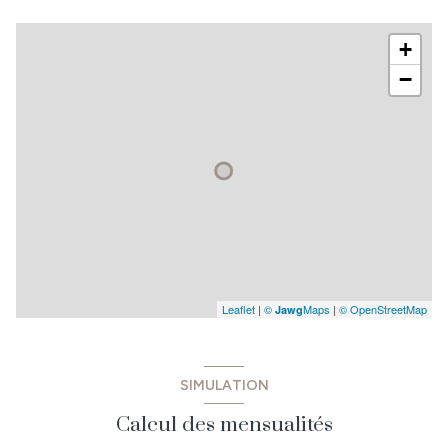
+
−
Leaflet
|
©
Maps
|
© OpenStreetMap
Jawg
SIMULATION
Calcul des mensualités