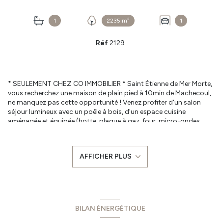
1
2235 m²
1
Réf
2129
* SEULEMENT CHEZ CO IMMOBILIER * Saint Étienne de Mer Morte,
vous recherchez une maison de plain pied à 10min de Machecoul,
ne manquez pas cette opportunité ! Venez profiter d'un salon
séjour lumineux avec un poêle à bois, d'un espace cuisine
aménagée et équipée (hotte, plaque à gaz, four, micro-ondes,
lave-vaisselle) ouvrant sur une belle véranda de 19m² environ
exposée Sud Est avec vu sur son bel écrin de verdure. Coté nuit,
venez découvrir une salle de bains équipée d'une douche à
AFFICHER PLUS
l'Italienne et une baignoire d'angle, deux chambres lumineuses
avec vu sur le jardin, un bureau et un WC séparé. Le tout sur un
terrain de 2235m² avec grand garage attenant à la maison et des
dépendances offrant un espace extérieur agréable pour des
moments de détente en famille ou entre amis.
Assainissement individuel non conforme.
BILAN ÉNERGÉTIQUE
Prêts pour une visite! Contactez-moi pour en savoir plus ou pour