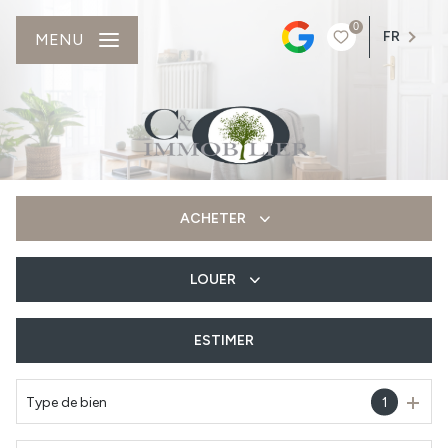
0
FR
MENU
ACHETER
LOUER
De l'ancien
Du neuf
ESTIMER
à l'année
Type de bien
1