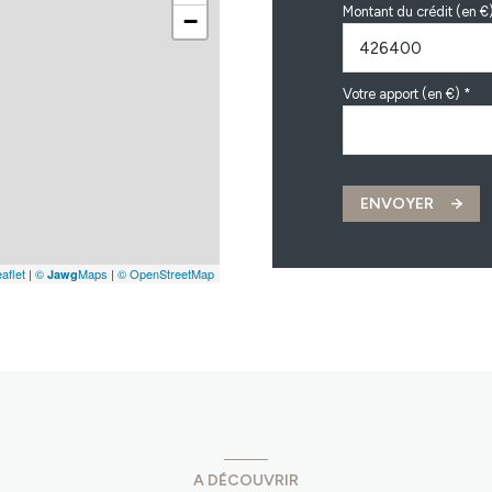
Montant du crédit (en €
−
Votre apport (en €) *
ENVOYER
aflet
|
©
Maps
|
© OpenStreetMap
Jawg
A DÉCOUVRIR