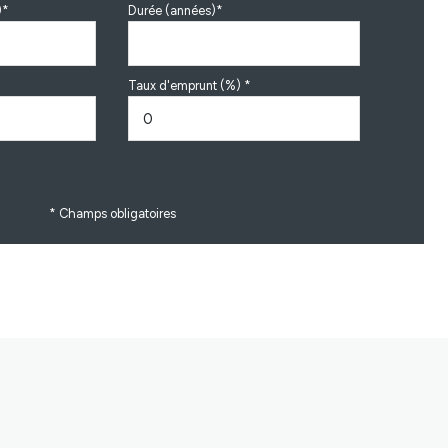
)*
Durée (années)*
Taux d'emprunt (%) *
* Champs obligatoires