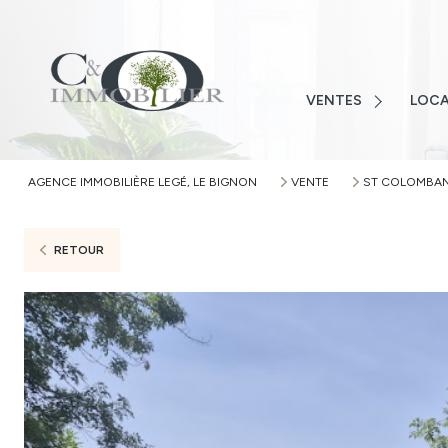
LOIRE-ATLANTIQUE
VENDÉ
VENDÉE
MAISO
MAISONS
VENTES
LOCA
TERRAI
TERRAINS
APPAR
APPARTEMENTS
AGENCE IMMOBILIÈRE LEGÉ, LE BIGNON
VENTE
ST COLOMBA
AUTRE
AUTRES
ALERTE
RETOUR