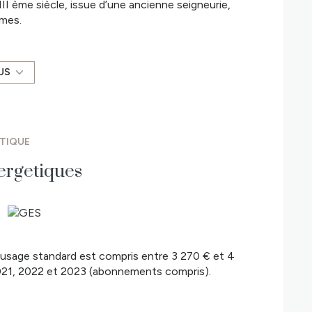
I ème siècle, issue d’une ancienne seigneurie,
umes.
e un environnement paisible et verdoyant sur un
rée desservant un WC indépendant, un spacieux
US
 aménagée et équipée avec piano de cuisson, idéale
res de tuffeau, mène à l’étage composé d’un palier
salle de bain et wc, et deux chambres bénéficiant
ÉTIQUE
égié avec une piscine non chauffée de 8 x 4 m,
ergetiques
n garage indépendant complète ce bien rare.
torique et confort familial, à seulement quelques
e l'acquéreur.
osé sont disponibles sur le site Géorisques :
usage standard est compris entre 3 270 € et 4
ur le secteur Sud Loire Atlantique et Nord Vendée.
2021, 2022 et 2023 (abonnements compris).
, Corcoué sur Logne, Touvois, Saint Etienne du
au mais aussi sur le secteur du Bignon, Geneston,
d Lieu. Pour tous renseignements, contacter