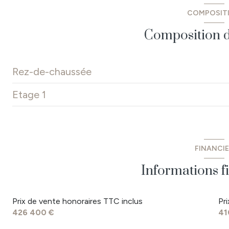
COMPOSIT
arboré
Composition d
Rez-de-chaussée
Etage 1
entrée
WC
palier
cuisine
dégagement
FINANCI
salon/sejour
dressing
Informations f
garage
salle de bains
Préau
Prix de vente honoraires TTC inclus
Pr
chambre
426 400 €
41
chaufferie
dégagement