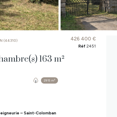
426 400 €
 (44310)
Réf
2451
Maison 6 pièce(s) 4 chambre(s) 163 m²
2915 m²
seigneurie – Saint-Colomban