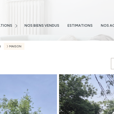
E
NS
TIONS
NOS BIENS VENDUS
ESTIMATIONS
NOS A
NS
TEMENTS
N
MAISON
S
 EMAIL