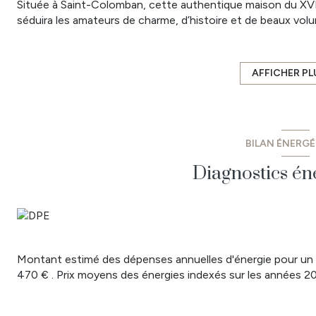
Située à Saint-Colomban, cette authentique maison du XVII
séduira les amateurs de charme, d’histoire et de beaux vol
Derrière son grand portail en fer forgé, la propriété dévoil
terrain clos de 2 915 m².
Au rez-de-chaussée, vous découvrirez un vaste hall d’ent
AFFICHER PL
salon-séjour baigné de lumière ainsi qu’une grande cuisine
pour les passionnés de gastronomie et de réception.
L’escalier d’époque, avec ses marches en granit et ses pier
desservant quatre chambres dont une suite avec dressing, 
BILAN ÉNERG
d’une salle d’eau communicante,
À l’extérieur, le jardin clos et arboré offre un cadre privil
Diagnostics én
parfaite pour profiter des beaux jours en toute intimité. U
Une propriété de caractère alliant authenticité, cachet his
minutes des commodités.
Prix 426 400 € HAI dont 4% TTC d'honoraires à la charge d
Les informations liées aux risques auxquels ce bien est exp
www.georisques.gouv.fr
Montant estimé des dépenses annuelles d'énergie pour un 
CO Immobilier vous propose des biens à vendre et à louer s
470 € . Prix moyens des énergies indexés sur les années 
Retrouvez toutes nos annonces sur les communes de: Legé
Bois, Les Lucs sur Boulogne, Rocheservière, Falleron, Pallu
Montbert, Les Sorinières, Pont St Martin, St Philbert de G