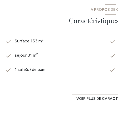
Stéphane MONNIER Conseiller en Immobilier au 06 67 
A PROPOS DE C
Caractéristique
Surface 163 m²
séjour 31 m²
1 salle(s) de bain
construit en 1800
Chauffage individuel : chaudière (fioul)
VOIR PLUS DE CARACT
2 côté(s) mitoyen(s)