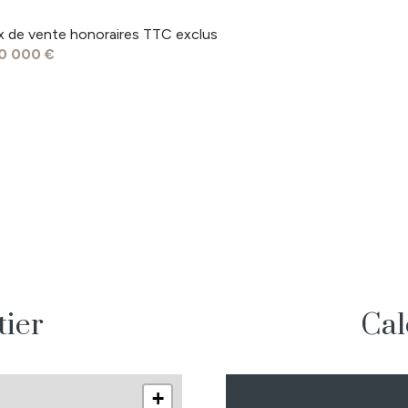
13.01 m²
ix de vente honoraires TTC exclus
0 000 €
12.67 m²
12.26 m²
4.50 m²
tier
Cal
+