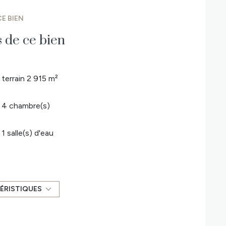
93 40 68 Numéro RSAC : 2019AC00405 - NANTES
E BIEN
s de ce bien
terrain 2 915 m²
4 chambre(s)
1 salle(s) d'eau
cuisine séparée (équipée)
1 garage(s)
ÉRISTIQUES
1 niveau(x)