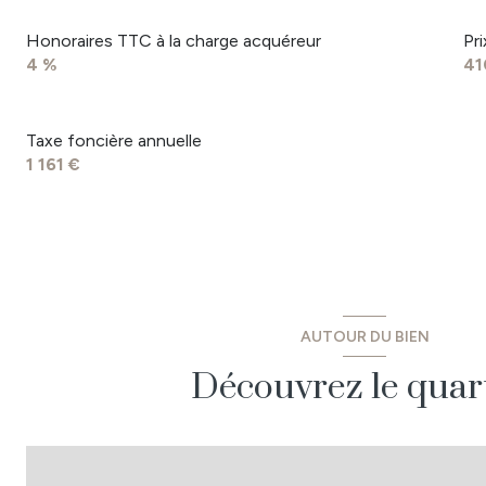
chambre
Honoraires TTC à la charge acquéreur
Pr
4 %
41
chambre
chambre
Taxe foncière annuelle
salle d'eau
1 161 €
AUTOUR DU BIEN
Découvrez le quar