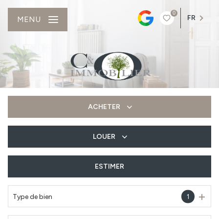
0
FR
MENU
ACHETER
LOUER
De l'ancien
Du neuf
ESTIMER
à l'année
Type de bien
1