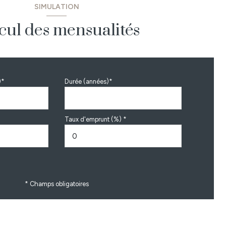
SIMULATION
cul des mensualités
)*
Durée (années)*
Taux d'emprunt (%) *
* Champs obligatoires