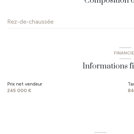
Composition d
Rez-de-chaussée
entrée
salon/sejour
FINANCI
cellier
Informations f
chambre
Prix net vendeur
Ta
chambre
245 000 €
84
chambre
salle d'eau
WC
garage