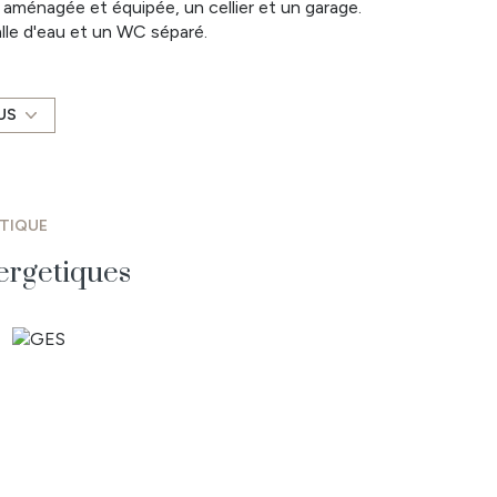
 aménagée et équipée, un cellier et un garage.
lle d'eau et un WC séparé.
out, chauffage par pompe à chaleur, ...
US
 l'acquéreur.
osé sont disponibles sur le site Géorisques :
ÉTIQUE
ergetiques