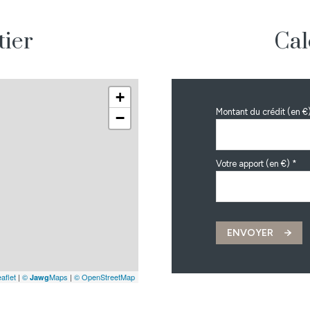
tier
Cal
+
Montant du crédit (en €
−
Votre apport (en €) *
ENVOYER
aflet
|
©
Maps
|
© OpenStreetMap
Jawg