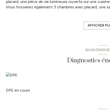
placard, une pièce de vie lumineuse ouverte sur une cuisine
Vous trouverez également 3 chambres avec placard, une sa
Le tout sur une parcelle clôturée d'environ 432 m².
Ses atouts
: Maison sous décénnale, confort du tout à l'ég
*** Maison disponible à fin juin 2025 ***
AFFICHER PL
- Prix : 259 700 € dont 6 % TTC d'honoraires à la charge de
- Les informations sur les risques auxquels ce bien est exp
www.georisques.gouv.fr
BILAN ÉNERG
Diagnostics én
DPE en cours