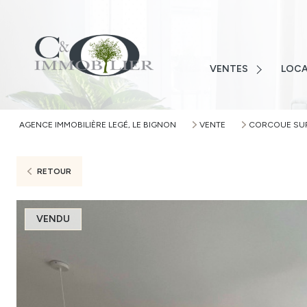
LOIRE-ATLANTIQUE
VENDÉ
VENDÉE
MAISO
MAISONS
VENTES
LOCA
TERRAI
TERRAINS
APPAR
APPARTEMENTS
AGENCE IMMOBILIÈRE LEGÉ, LE BIGNON
VENTE
CORCOUE SU
AUTRE
AUTRES
ALERTE
RETOUR
VENDU