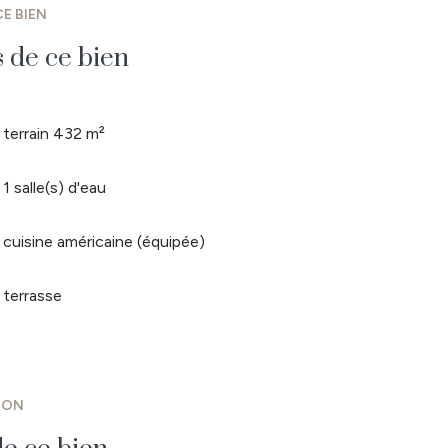
E BIEN
s de ce bien
terrain 432 m²
1 salle(s) d'eau
cuisine américaine (équipée)
terrasse
ION