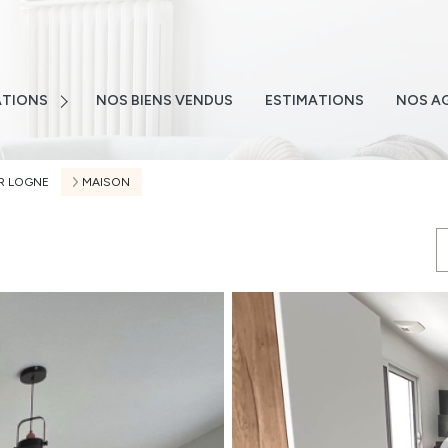
E
NS
TIONS
NOS BIENS VENDUS
ESTIMATIONS
NOS A
NS
TEMENTS
R LOGNE
MAISON
S
 EMAIL