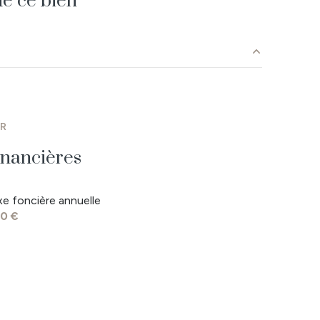
e ce bien
7.11 m²
38.35 m²
ER
4.72 m²
inancières
12.02 m²
xe foncière annuelle
11.34 m²
0 €
11.75 m²
5.16 m²
1.59 m²
15 m²