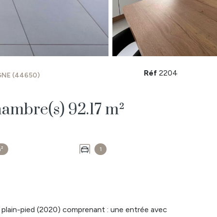
Réf
2204
NE (44650)
Maison 4 pièce(s) 3 chambre(s) 92.17 m²
m²
1
e plain-pied (2020) comprenant : une entrée avec