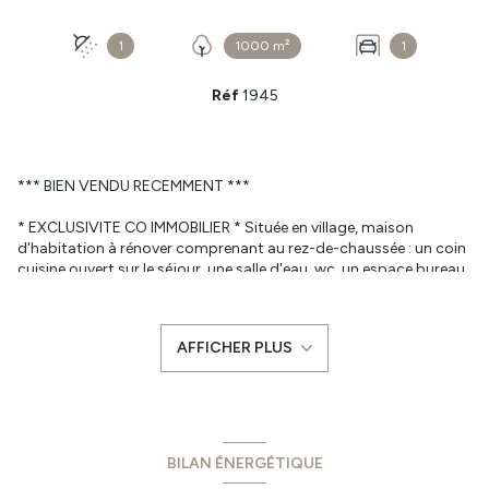
1
1000 m²
1
Réf
1945
*** BIEN VENDU RECEMMENT ***
* EXCLUSIVITE CO IMMOBILIER * Située en village, maison
d'habitation à rénover comprenant au rez-de-chaussée : un coin
cuisine ouvert sur le séjour, une salle d'eau, wc, un espace bureau
et 2 chambres. A l'étage nous retrouvons un grand grenier
aménageable d'une surface de 63 m² au sol. Le tout sur un terrain
de 1000 m² environ avec une dépendance attenante et un
AFFICHER PLUS
garage non attenant. Le bien est raccordé en télécom, électricité
et au tout à l'égout. Le compteur d'eau est installé, le
branchement à la maison sera à prévoir par l'acquéreur.
- A savoir : Chauffage électrique et insert bois, toiture en fibro-
ciment, électricité à revoir et rafraichissement des pièces à
prévoir.
BILAN ÉNERGÉTIQUE
- Les informations sur les risques auxquels ce bien est exposé