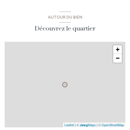
pièce en devenir
24 m²
Abris en pierre
m²
AUTOUR DU BIEN
garage
26.65 m²
Découvrez le quartier
+
−
Leaflet
|
©
Maps
|
© OpenStreetMap
Jawg