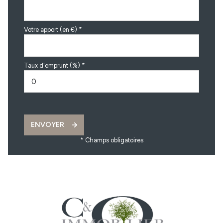
Votre apport (en €) *
Taux d'emprunt (%) *
ENVOYER
* Champs obligatoires