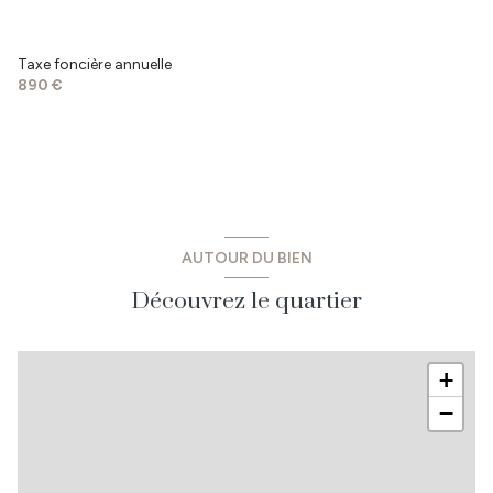
chambre
10.73 m²
chambre
10.73 m²
Taxe foncière annuelle
salle de bain
5.44 m²
890 €
terrasse
34 m²
garage
21.09 m²
cabanon
5 m²
AUTOUR DU BIEN
Découvrez le quartier
+
−