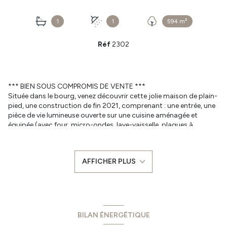
1
1
594 m²
Réf
2302
*** BIEN SOUS COMPROMIS DE VENTE ***
Située dans le bourg, venez découvrir cette jolie maison de plain-
pied, une construction de fin 2021, comprenant : une entrée, une
pièce de vie lumineuse ouverte sur une cuisine aménagée et
équipée (avec four, micro-ondes, lave-vaisselle, plaques à
induction et hotte), un cellier/buanderie et un garage de 21 m²
avec un faux grenier.
Vous trouverez également 3 chambres dont 1 suite parentale
AFFICHER PLUS
avec ses espaces dressing et salle d'eau, une salle de bains et un
WC séparé.
Le tout sur une parcelle clôturée d'environ 600 m² avec 2
terrasses et un cabanon.
Ses atouts
: Maison sous décénnale,
confort du tout à l'égout, chauffage au sol par pompe à chaleur,
suite parentale, domotique ...
BILAN ÉNERGÉTIQUE
Les informations sur les risques auxquels ce bien est exposé sont