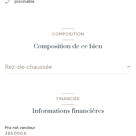
piscinable
COMPOSITION
Composition de ce bien
Rez-de-chaussée
salon/sejour
46.11 m²
WC
1.44 m²
FINANCIER
buanderie
4.80 m²
Informations financières
chambre
17.93 m²
dégagement
1.8 m²
Prix net vendeur
265 000 €