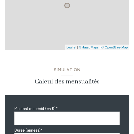
Leaflet
|
©
Maps
|
© OpenStreetMap
Jawg
SIMULATION
Calcul des mensualités
Montant du crédit (en €)*
Durée (années)*