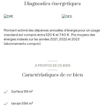
disponibles sur le site Géorisques : www.georisques.gouv.fr
Diagnostics énergetiques
- Vous êtes à 25 min de Nantes, 35 min de la côte et St Jean de
Mont, 25 min de Challans & de La Roche sur Yon. CO Immobilier
vous propose des biens à vendre et à louer sur le secteur Sud
Loire Atlantique et Nord Vendée.
Retrouvez toutes nos annonces sur les communes de: Legé,
Corcoué sur Logne, Touvois, Machecoul, Paulx, Saint Etienne du
Montant estimé des dépenses annuelles d'énergie pour un usage
Bois, Les Lucs sur Boulogne, Rocheservière, Falleron, Palluau mais
standard est compris entre 520 € et 740 € . Prix moyens des
aussi sur le secteur du Bignon, Geneston, Montbert, Les
énergies indexés sur les années 2021, 2022 et 2023
Sorinières, Pont St Martin, St Philbert de Gd Lieu.
(abonnements compris).
Prix : 278 000 € dont 4.91 % TTC d'honoraires à la charge de
l'acquéreur.
Pour plus de renseignements ou pour prendre rendez-vous,
contactez
Denis GUILMARD au 06 86 20 02 04
A PROPOS DE CE BIEN
Caractéristiques de ce bien
Surface 99 m²
terrain 594 m²