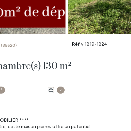
Réf
v 1819-1824
(85620)
Maison 3 pièce(s) 1 chambre(s) 130 m²
m²
2
BILIER ****
ère, cette maison pierres offre un potentiel