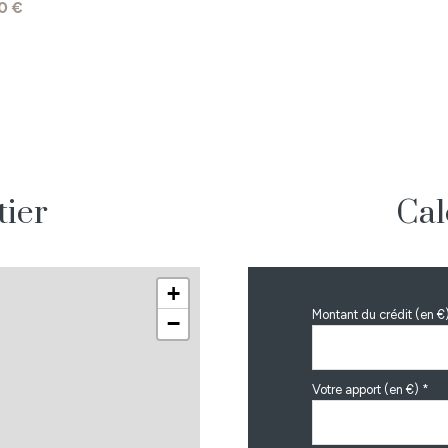
0 €
1.2 m²
79 m²
50 m²
63 m²
tier
Cal
+
Montant du crédit (en €
−
Votre apport (en €) *