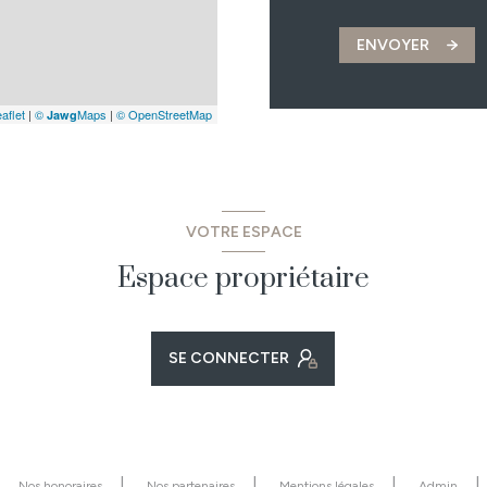
ENVOYER
aflet
|
©
Maps
|
© OpenStreetMap
Jawg
VOTRE ESPACE
Espace propriétaire
SE CONNECTER
Nos honoraires
Nos partenaires
Mentions légales
Admin