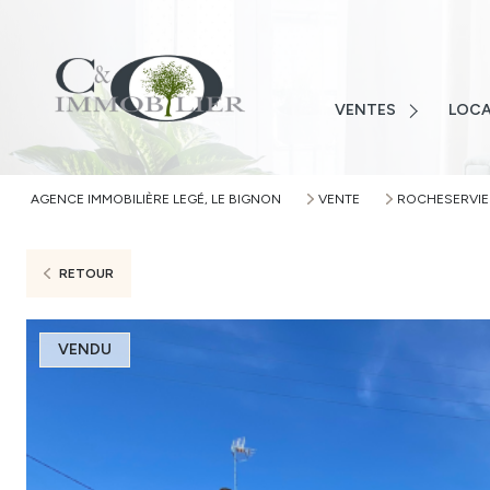
LOIRE-ATLANTIQUE
VENDÉ
VENDÉE
MAISO
MAISONS
VENTES
LOCA
TERRAI
TERRAINS
APPAR
APPARTEMENTS
AGENCE IMMOBILIÈRE LEGÉ, LE BIGNON
VENTE
ROCHESERVIE
AUTRE
AUTRES
ALERTE
RETOUR
VENDU