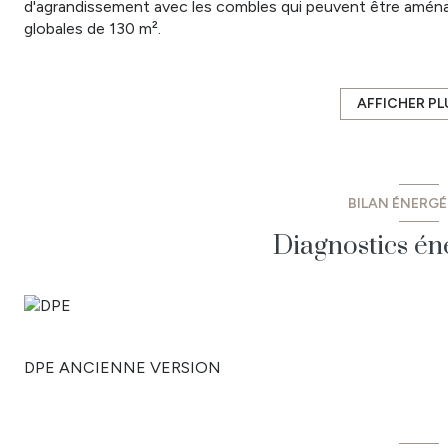
d'agrandissement avec les combles qui peuvent être aména
globales de 130 m².
L'habitation actuelle comprend au Rdc : une cuisine/salle à
chambre, une salle d'eau et un wc séparé.
A l'arrière de la maison vous trouverez 2 grandes dépenda
AFFICHER PL
dont une partie accessible pour un camping car ainsi qu'u
un terrain d'environ 1217 m² avec une petite dépendance d
Une partie de la maison et des dépendances a été rénovée i
produisant l'eau chaude sanitaire. L'assainissement est no
BILAN ÉNERG
Vous êtes à 25 min de Nantes, 40 min de la côte et St Jea
Yon. CO Immobilier vous propose des biens à vendre et à lo
Diagnostics én
Vendée. Retrouvez toutes nos annonces sur les communes 
Etienne du Bois, Les Lucs sur Boulogne, Rocheservière, Fall
Geneston, Montbert, Les Sorinières, Pont St Martin, St Phi
Prix : 177 570 € dont 5.7 % TTC d'honoraires à la charge de 
DPE ANCIENNE VERSION