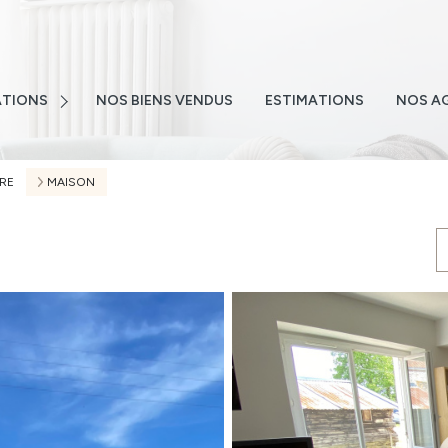
E
NS
TIONS
NOS BIENS VENDUS
ESTIMATIONS
NOS A
NS
TEMENTS
RE
MAISON
S
 EMAIL