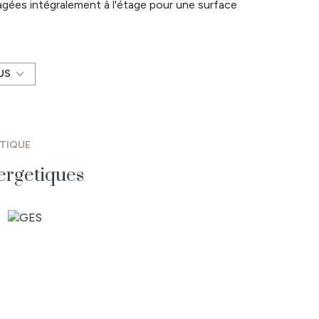
gées intégralement à l'étage pour une surface
 manger, un salon-séjour et un petit débarras, une
nces attenantes pour une surface totale de 130 m²
US
ne dépenance de 63 m² non attenante. Le tout sur
evant la maison et un espace chaufferie-buanderie.
ntégralement en 2021 incluant la chaudière fioul
n conforme.
ÉTIQUE
n de Mont, 25 min de Challans & de La Roche sur
uer sur le secteur Sud Loire Atlantique et Nord
ergetiques
de: Legé, Corcoué sur Logne, Touvois, Saint
eron, Palluau mais aussi sur le secteur du Bignon,
lbert de Gd Lieu.
l'acquéreur.