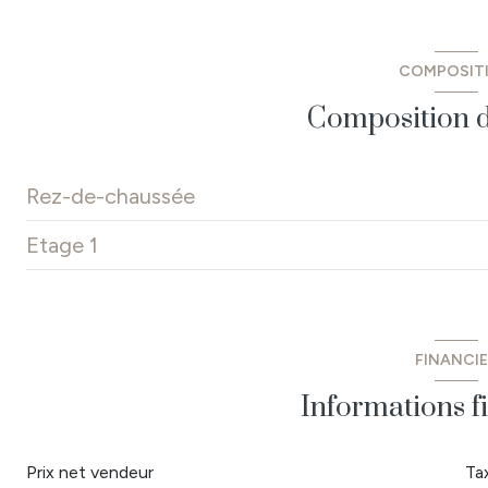
COMPOSIT
Composition d
Rez-de-chaussée
Etage 1
cuisine
salon/sejour
grenier
débarras
FINANCI
dégagement
Informations f
chambre
salle d'eau
Prix net vendeur
Ta