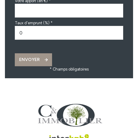
Votre apport (en €) *
Taux d'emprunt (%) *
ENVOYER
* Champs obligatoires