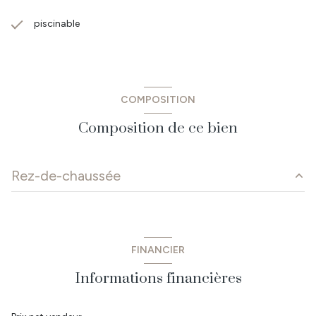
piscinable
COMPOSITION
Composition de ce bien
Rez-de-chaussée
salon/sejour
41 m²
cuisine
m²
FINANCIER
dégagement
3.55 m²
Informations financières
chambre 1
10.45 m²
WC
2.11 m²