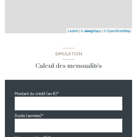
Leaflet
|
©
Maps
|
© OpenStreetMap
Jawg
SIMULATION
Calcul des mensualités
Montant du crédit (en €)*
Durée (années)*