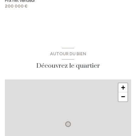
Prix net vendeur
200 000 €
salle de bain
6.33 m²
chambre 2
12.20 m²
abris jardin
11 m²
buanderie
5.20 m²
garage
14.89 m²
AUTOUR DU BIEN
Découvrez le quartier
+
−