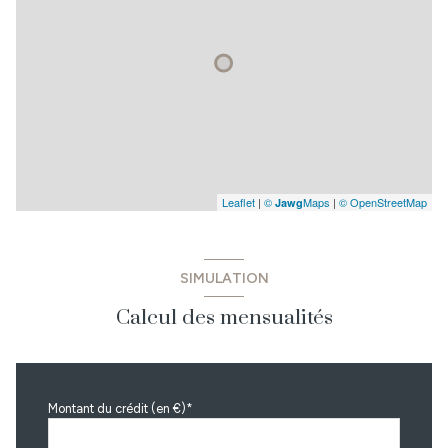
Leaflet
|
©
Maps
|
© OpenStreetMap
Jawg
SIMULATION
Calcul des mensualités
Montant du crédit (en €)*