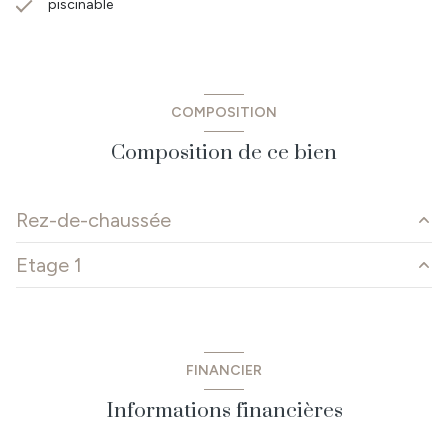
piscinable
COMPOSITION
Composition de ce bien
Rez-de-chaussée
Etage 1
Salle à manger
24 m²
cuisine
21.50 m²
palier
6.3 m²
local technique
1.84 m²
chambre 1
9.40 m²
FINANCIER
salon
30.60 m²
chambre 2
9.57 m²
Informations financières
dégagement
2.3 m²
dégagement
5 m²