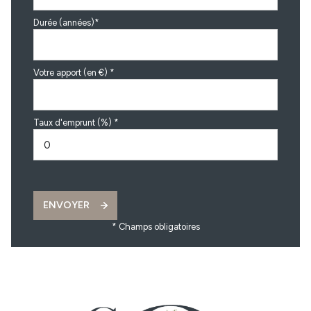
Durée (années)*
Votre apport (en €) *
Taux d'emprunt (%) *
ENVOYER
* Champs obligatoires