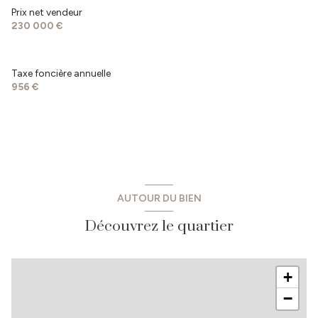
WC
1.80 m²
WC
1.50 m²
Prix net vendeur
230 000 €
lingerie
11.50 m²
salle d'eau
4.60 m²
Atelier
25.47 m²
chambre 3
11.90 m²
Taxe foncière annuelle
Préau
57 m²
956 €
AUTOUR DU BIEN
Découvrez le quartier
+
−