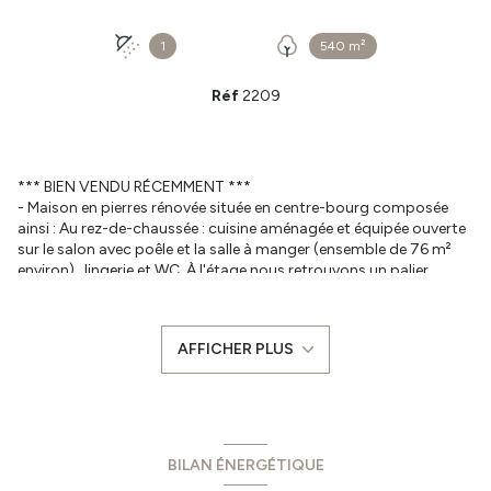
1
540 m²
Réf
2209
*** BIEN VENDU RÉCEMMENT ***
- Maison en pierres rénovée située en centre-bourg composée
ainsi : Au rez-de-chaussée : cuisine aménagée et équipée ouverte
sur le salon avec poêle et la salle à manger (ensemble de 76 m²
environ) , lingerie et WC. À l'étage nous retrouvons un palier
desservant trois chambres, salle d'eau et WC. Le tout sur un
terrain de 540 m² comprenant une terrasse, un atelier et un
préau, offrant un espace extérieur agréable et fonctionnel.
AFFICHER PLUS
- Prix : 243 800 € dont 6% TTC d'honoraires à la charge de
l'acquéreur.
- Les informations sur les risques auxquels ce bien est exposé
sont disponibles sur le site Géorisques : www.georisques.gouv.fr
- Pour plus de renseignements ou pour prendre rendez-vous,
contactez Matthieu BOURGAULT au 07 86 22 50 63.
BILAN ÉNERGÉTIQUE