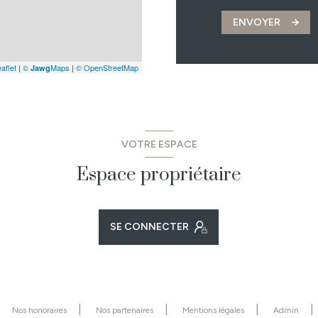
ENVOYER
aflet
|
©
Maps
|
© OpenStreetMap
Jawg
VOTRE ESPACE
Espace propriétaire
SE CONNECTER
Nos honoraires
Nos partenaires
Mentions légales
Admin