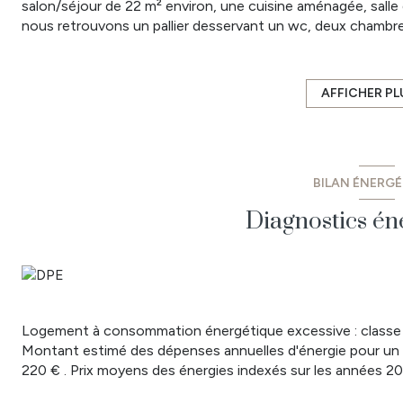
salon/séjour de 22 m² environ, une cuisine aménagée, salle
nous retrouvons un pallier desservant un wc, deux chambre
attenant (situé à 3 m de l'habitation) de 280 m² avec un ga
- Prix : 129 900 € dont 6.48% TTC d'honoraires à la charge 
- Les informations sur les risques auxquels ce bien est exp
AFFICHER PL
www.georisques.gouv.fr
- Pour plus de renseignements ou pour prendre rendez-
50 63.
BILAN ÉNERG
Diagnostics én
Logement à consommation énergétique excessive : classe
Montant estimé des dépenses annuelles d'énergie pour un 
220 € . Prix moyens des énergies indexés sur les années 