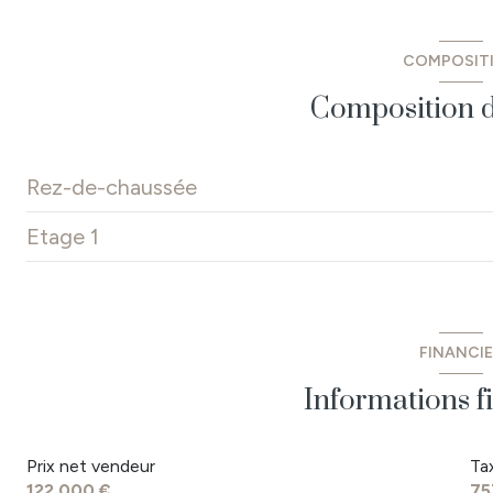
COMPOSIT
Composition d
Rez-de-chaussée
Etage 1
cuisine aménagée
salon/séjour
chambre 1
salle d'eau / wc
chambre 2
FINANCI
dégagement
Bureau
Informations f
garage
WC
Prix net vendeur
Ta
pallier
122 000 €
75