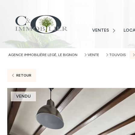
LOIRE-ATLANTIQUE
VENDÉ
VENDÉE
MAISO
MAISONS
VENTES
LOCA
TERRAI
TERRAINS
APPAR
APPARTEMENTS
AGENCE IMMOBILIÈRE LEGÉ, LE BIGNON
VENTE
TOUVOIS
AUTRE
AUTRES
ALERTE
RETOUR
VENDU