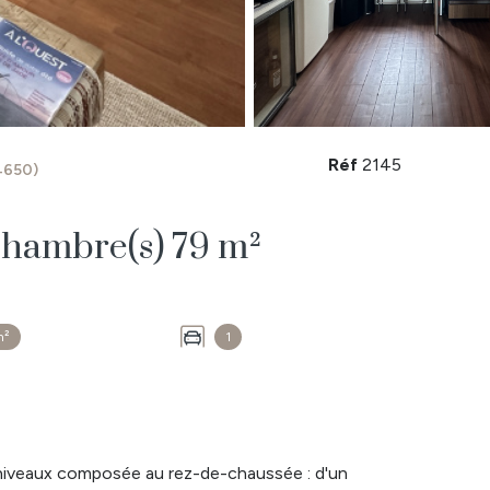
Réf
2145
4650)
Maison 4 pièce(s) 2 chambre(s) 79 m²
m²
1
 niveaux composée au rez-de-chaussée : d'un