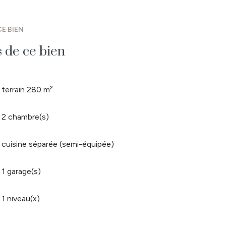
E BIEN
s de ce bien
terrain 280 m²
2 chambre(s)
cuisine séparée (semi-équipée)
1 garage(s)
1 niveau(x)