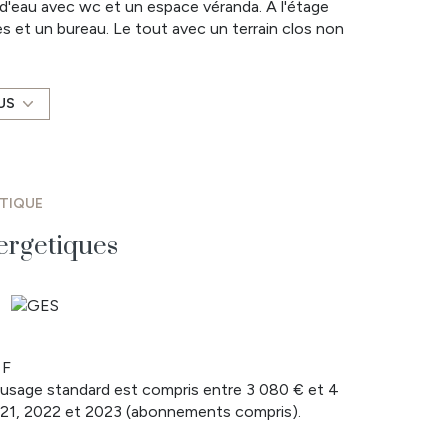
 d'eau avec wc et un espace véranda. A l'étage
s et un bureau. Le tout avec un terrain clos non
rage et préau.
de l'acquéreur.
osé sont disponibles sur le site Géorisques :
US
vous, contactez Matthieu BOURGAULT au 07 86 22
ÉTIQUE
ergetiques
 F
usage standard est compris entre 3 080 € et 4
2021, 2022 et 2023 (abonnements compris).