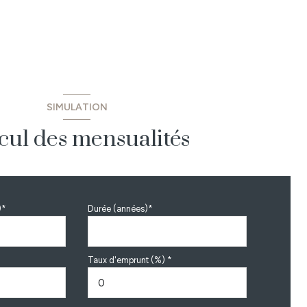
SIMULATION
cul des mensualités
)*
Durée (années)*
Taux d'emprunt (%) *