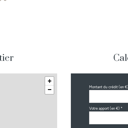
tier
Cal
+
Montant du crédit (en €
−
Votre apport (en €) *