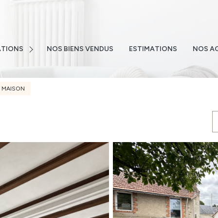
E
NS
TIONS
NOS BIENS VENDUS
ESTIMATIONS
NOS A
NS
TEMENTS
MAISON
S
 EMAIL