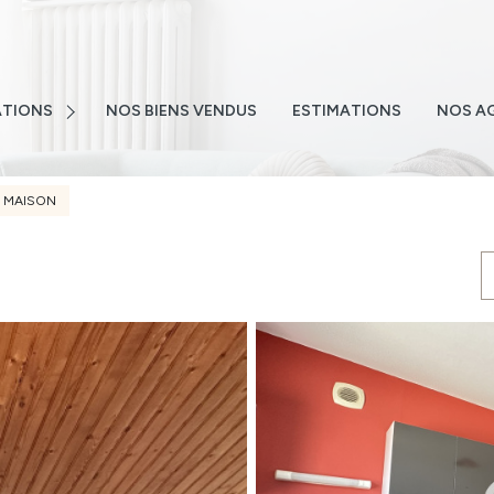
E
NS
TIONS
NOS BIENS VENDUS
ESTIMATIONS
NOS A
NS
TEMENTS
MAISON
S
 EMAIL