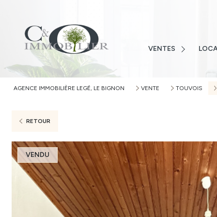
LOIRE-ATLANTIQUE
VENDÉ
VENDÉE
MAISO
MAISONS
VENTES
LOCA
TERRAI
TERRAINS
APPAR
APPARTEMENTS
AGENCE IMMOBILIÈRE LEGÉ, LE BIGNON
VENTE
TOUVOIS
AUTRE
AUTRES
ALERTE
RETOUR
VENDU