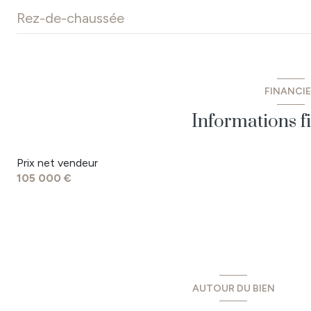
Rez-de-chaussée
entrée
WC
FINANCI
salle d'eau
Informations f
chambre 2
Prix net vendeur
chambre 1
105 000 €
salon/sejour
cuisine
dépendance 1
garage
AUTOUR DU BIEN