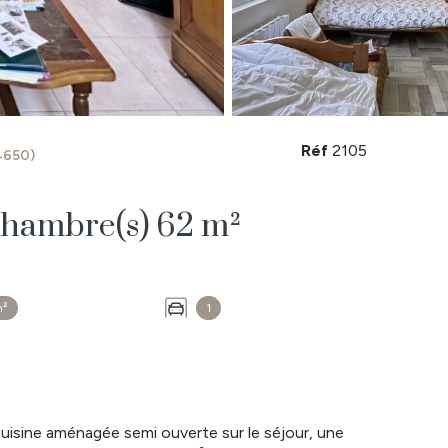
Réf
2105
4650)
Maison 3 pièce(s) 2 chambre(s) 62 m²
m²
1
cuisine aménagée semi ouverte sur le séjour, une