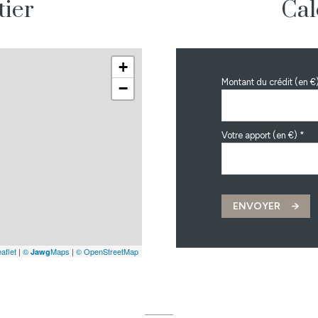
tier
Cal
+
Montant du crédit (en €
−
Votre apport (en €) *
ENVOYER
aflet
|
©
Maps
|
© OpenStreetMap
Jawg