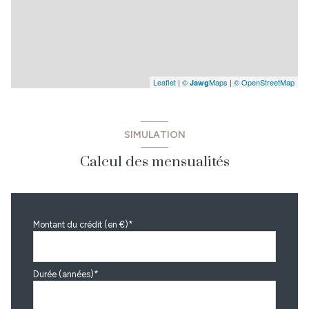
Leaflet
|
©
Maps
|
© OpenStreetMap
Jawg
SIMULATION
Calcul des mensualités
Montant du crédit (en €)*
Durée (années)*