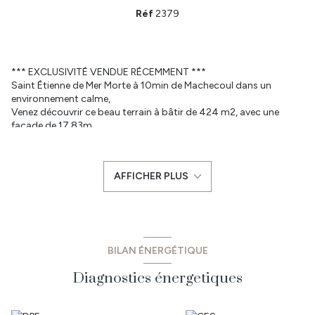
Réf
2379
*** EXCLUSIVITÉ VENDUE RÉCEMMENT ***
Saint Étienne de Mer Morte à 10min de Machecoul dans un
environnement calme,
Venez découvrir ce beau terrain à bâtir de 424 m2, avec une
façade de 17,83m
Viabilisation à prévoir (eau, électricité, télécom, assainissement
tout-à-l'égoût)
En zone Ua du Plan Local d'Urbanisme en vigueur.
AFFICHER PLUS
Réalisez la maison de vos rêves avec le constructeur de votre
choix !
Pour plus de renseignements, contactez Stéphane MONNIER 06
67 93 40 68. Numéro RSAC : 2019AC00405 - NANTES
- Les informations sur les risques auxquels ce bien est exposé
sont disponibles sur le site Géorisques : www.georisques.gouv.fr
BILAN ÉNERGÉTIQUE
Prix : 46 000 € dont 6000€ TTC d'honoraires à la charge de
l'acquéreur.
Diagnostics énergetiques