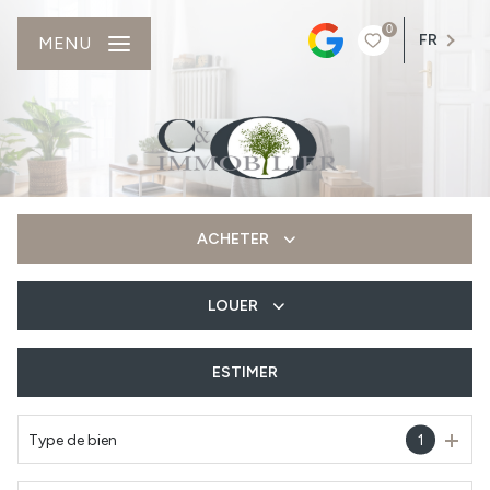
0
FR
MENU
ACHETER
LOUER
De l'ancien
Du neuf
ESTIMER
à l'année
Type de bien
1