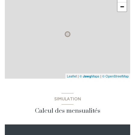
−
Leaflet
|
©
Maps
|
© OpenStreetMap
Jawg
SIMULATION
Calcul des mensualités