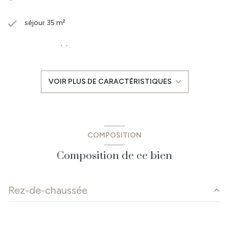
séjour 35 m²
3 chambre(s)
1 salle(s) d'eau
VOIR PLUS DE CARACTÉRISTIQUES
construit en 2006
cuisine américaine (équipée)
COMPOSITION
1 garage(s)
Composition de ce bien
4 parking(s)
Rez-de-chaussée
exposition Sud-Ouest
entrée
m²