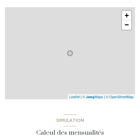
+
−
Leaflet
|
©
Maps
|
© OpenStreetMap
Jawg
SIMULATION
Calcul des mensualités