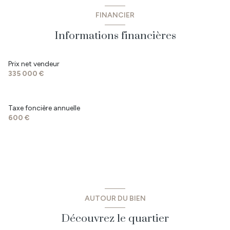
vue CAMPAGNE
cuisine
m²
FINANCIER
salon/sejour
m²
terrasse
Informations financières
m²
arboré
WC
m²
Prix net vendeur
335 000 €
salle d'eau
m²
chambre
m²
Taxe foncière annuelle
chambre
m²
600 €
chambre
m²
m²
Couloir
m²
buanderie
m²
AUTOUR DU BIEN
Dépendances
60 m²
Découvrez le quartier
Préau
50 m²