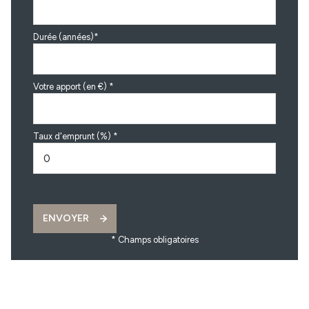
Durée (années)*
Votre apport (en €) *
Taux d'emprunt (%) *
ENVOYER
* Champs obligatoires