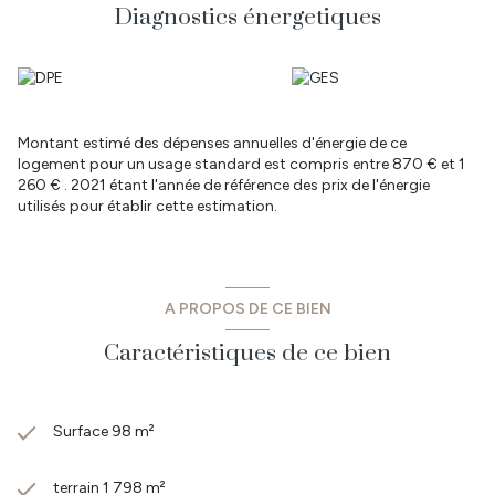
porte de service Acier, Portail électrique Alu avec interphone.
Diagnostics énergetiques
Les informations sur les risques auxquels ce bien est exposé sont
disponibles sur le site Géorisques : www.georisques.gouv.fr
Prix : 335 340 € HAI dont 3.5% TTC d'honoraires d'agence inclus
à la charge de l'acquéreur
Montant estimé des dépenses annuelles d'énergie de ce
logement pour un usage standard est compris entre 870 € et 1
260 € . 2021 étant l'année de référence des prix de l'énergie
utilisés pour établir cette estimation.
A PROPOS DE CE BIEN
Caractéristiques de ce bien
Surface 98 m²
terrain 1 798 m²