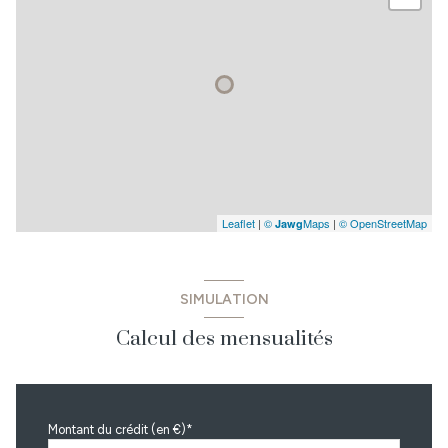
puits
m²
Leaflet
|
©
Maps
|
© OpenStreetMap
Jawg
SIMULATION
Calcul des mensualités
Montant du crédit (en €)*