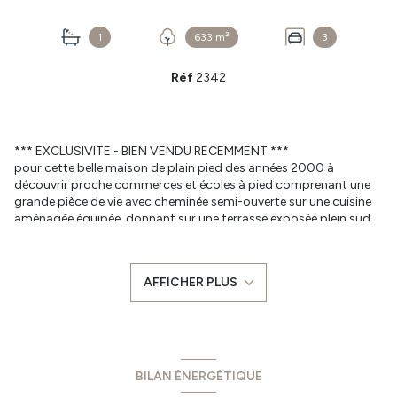
1
633 m²
3
Réf
2342
*** EXCLUSIVITE - BIEN VENDU RECEMMENT ***
pour cette belle maison de plain pied des années 2000 à
découvrir proche commerces et écoles à pied comprenant une
grande pièce de vie avec cheminée semi-ouverte sur une cuisine
aménagée équipée, donnant sur une terrasse exposée plein sud
derrière et son jardin clos. Un dégagement avec 3 chambres sur
parquet (possibilité 4), une salle de bains et un wc séparé.
Deux grands garages attenants (33 m² et 55 m²) ainsi qu'une
AFFICHER PLUS
cuisine d'été et une piscine semi enterrée viennent compléter
cette maison familiale.
Le tout sur une parcelle d'environ 633 m² joliment arborée et
aménagée close de murs sans vis à vis.
Prix : 349 900 € HAI dont 4%TTC d'honoraires d'agence inclus à
la charge de l'acquéreur
BILAN ÉNERGÉTIQUE
Les informations liées aux risques auxquels ce bien est exposé