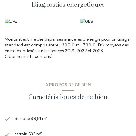
sont disponibles sur le site Géorisques : www.georisques.gouv.fr
Diagnostics énergetiques
Les informations sur les risques auxquels ce bien est exposé sont
disponibles sur le site
Géorisques
Montant estimé des dépenses annuelles d'énergie pour un usage
standard est compris entre 1 300 € et 1 790 € . Prix moyens des
énergies indexés sur les années 2021, 2022 et 2023
(abonnements compris).
A PROPOS DE CE BIEN
Caractéristiques de ce bien
Surface 99,51 m²
terrain 633 m²