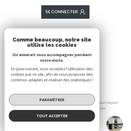
SE CONNECTER
ADHÉRENTS
Comme beaucoup, notre site
utilise les cookies
Nous adhérons
On aimerait vous accompagner pendant
votre visite.
En poursuivant, vous acceptez l'utilisation des
cookies par ce site, afin de vous proposer des
contenus adaptés et réaliser des statistiques !
© 2026 | Tous droits réservés
PARAMÉTRER
Nos honoraires
Nos partenaires
Mentions légales
Admin
Politique RGPD
Cookies
TOUT ACCEPTER
Réalisé par :
CO IMMOBILIER Legé & Le Bignon
Agence