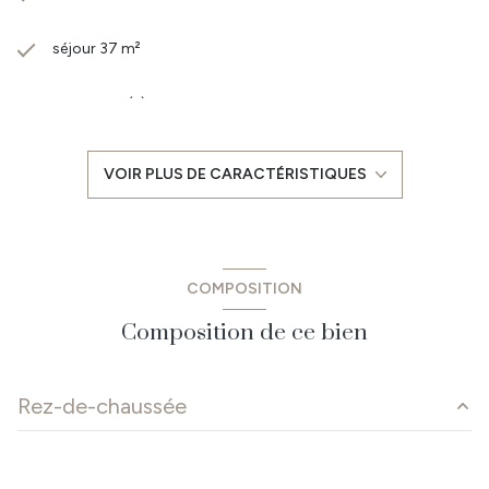
séjour 37 m²
3 chambre(s)
1 salle(s) de bain
VOIR PLUS DE CARACTÉRISTIQUES
construit en 2001
3 garage(s)
COMPOSITION
3 parking(s)
Composition de ce bien
exposition Sud-Est
Rez-de-chaussée
vue bourg
entr?e
2.94 m²