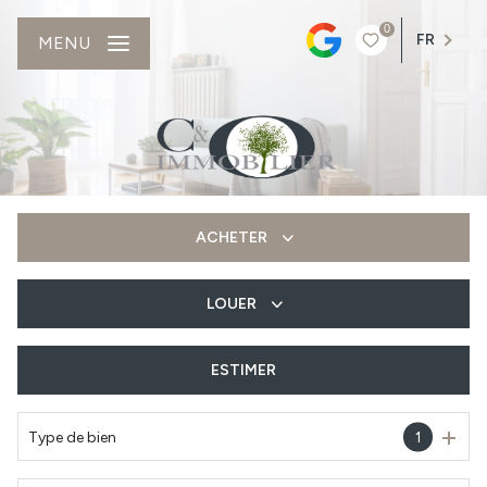
0
FR
MENU
ACHETER
LOUER
De l'ancien
Du neuf
ESTIMER
à l'année
Type de bien
1