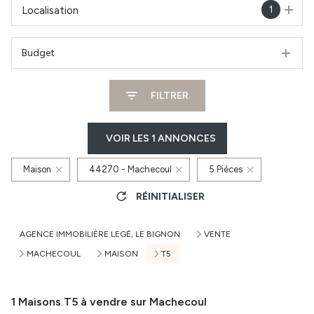
1
Localisation
Budget
FILTRER
VOIR LES
1
ANNONCES
Maison
44270 - Machecoul
5 Pièces
RÉINITIALISER
AGENCE IMMOBILIÈRE LEGÉ, LE BIGNON
VENTE
MACHECOUL
MAISON
T5
1
Maisons T5 à vendre sur Machecoul