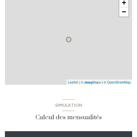
+
−
Leaflet
|
©
Maps
|
© OpenStreetMap
Jawg
SIMULATION
Calcul des mensualités