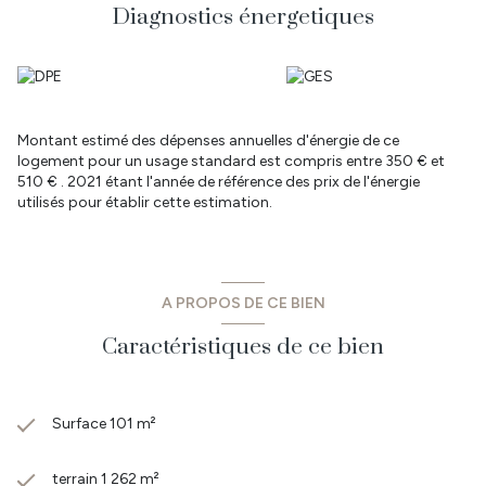
trouverez: écoles primaire et élémentaire, collèges, transports
Diagnostics énergetiques
scolaires pour les lycées aux alentours, de nombreux commerces
et un supermarché, tous les services de santé, cinéma 3D, piscine
intercommunale, parc public.
- Vous êtes à 30 min de Nantes, 35 min de la côte et St Jean de
Mont, 20 min de Challans & de La Roche sur Yon. CO Immobilier
vous propose des biens à vendre et à louer sur le secteur Sud
Montant estimé des dépenses annuelles d'énergie de ce
Loire Atlantique et Nord Vendée.
logement pour un usage standard est compris entre 350 € et
- Retrouvez toutes nos annonces sur les communes de: Legé,
510 € . 2021 étant l'année de référence des prix de l'énergie
Corcoué sur Logne, Touvois, Saint Etienne du Bois, Les Lucs sur
utilisés pour établir cette estimation.
Boulogne, Rocheservière, Falleron, Palluau mais aussi sur le
secteur du Bignon, Geneston, Montbert, Les Sorinières, Pont St
Martin, St Philbert de Gd Lieu.
Prix : 292 000 € dont 4.29 % TTC d'honoraires à la charge de
l'acquéreur.
A PROPOS DE CE BIEN
Caractéristiques de ce bien
Surface 101 m²
terrain 1 262 m²