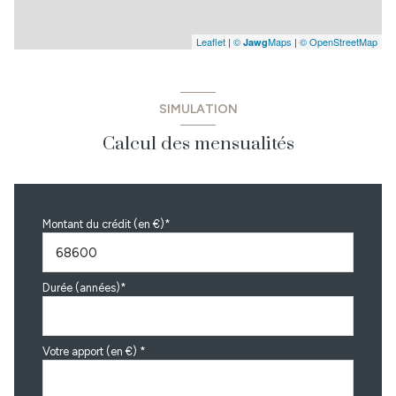
Leaflet
|
©
Maps
|
© OpenStreetMap
Jawg
SIMULATION
Calcul des mensualités
Montant du crédit (en €)*
Durée (années)*
Votre apport (en €) *