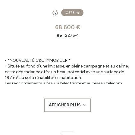
10578 m²
68 600 €
Réf
2275-1
- *NOUVEAUTÉ C&O IMMOBILIER *
- Située au fond d’une impasse, en pleine campagne et au calme,
cette dépendance offre un beau potentiel avec une surface de
197 m² au sol à réhabiliter en habitation.
Les raccordements à l’eau, à l’électricité et au réseau télécom
sont à prévoir, ainsi que l’installation d’un assainissement
autonome.
L’ensemble est implanté sur une parcelle de plus d’un hectare,
AFFICHER PLUS
avec un hangar attenant à la dépendance, d’une surface de 156
m² au sol.
- Prix : 68 600 € dont 8 600 € TTC d'honoraires à la charge de
l'acquéreur.
- Les informations sur les risques auxquels ce bien est exposé
sont disponibles sur le site Géorisques : www.georisques.gouv.fr