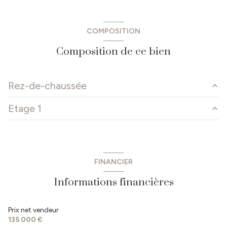
COMPOSITION
Composition de ce bien
Rez-de-chaussée
Etage 1
salon/sejour
36 m²
cuisine
12 m²
Combles potentielles
m²
dégagement
6 m²
FINANCIER
chambre
11.2 m²
Informations financières
chambre
12.3 m²
salle d'eau
6.2 m²
Prix net vendeur
135 000 €
WC
1.5 m²