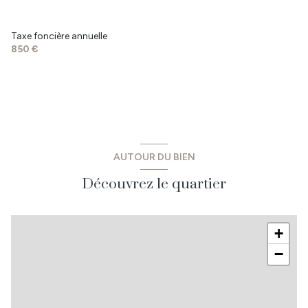
buanderie
13.2 m²
Taxe foncière annuelle
garage
22 m²
850 €
terrasse
15 m²
AUTOUR DU BIEN
Découvrez le quartier
+
−