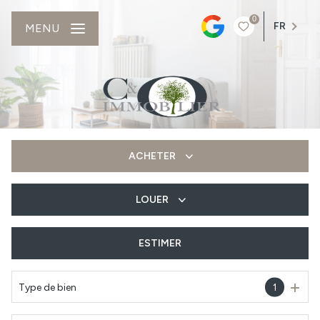
0
FR
MENU
ACHETER
LOUER
De l'ancien
Du neuf
ESTIMER
à l'année
Type de bien
1