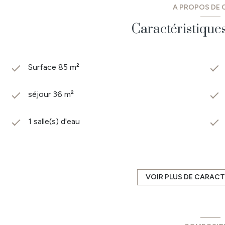
A PROPOS DE C
Caractéristique
Surface 85 m²
séjour 36 m²
1 salle(s) d'eau
cuisine américaine (équipée)
1 garage(s)
VOIR PLUS DE CARACT
exposition Sud-Est