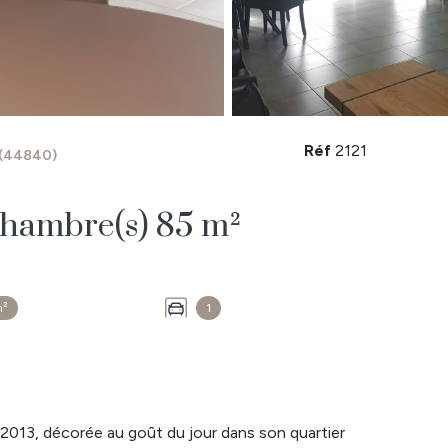
Réf
2121
 (44840)
Maison 4 pièce(s) 3 chambre(s) 85 m²
m²
1
3, décorée au goût du jour dans son quartier