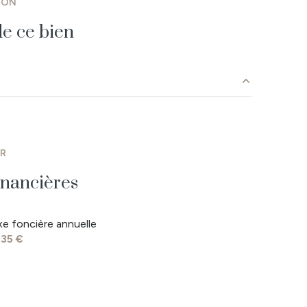
ION
vue Lotissement
e ce bien
arboré
36 m²
m²
ER
m²
inancières
5 m²
xe foncière annuelle
m²
035 €
12 m²
10 m²
9 m²