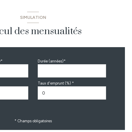
SIMULATION
cul des mensualités
)*
Durée (années)*
Taux d'emprunt (%) *
* Champs obligatoires