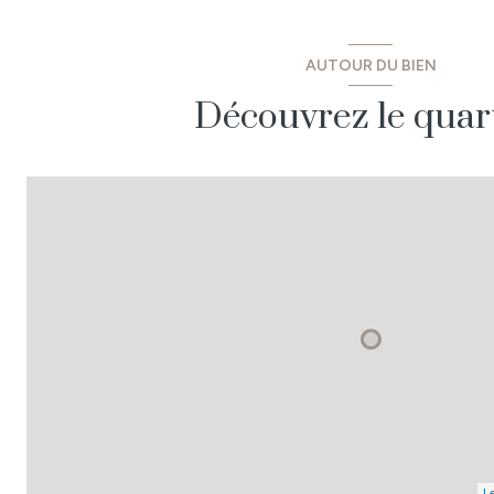
WC
AUTOUR DU BIEN
salle d'eau
Découvrez le quar
terrasse
garage
Le