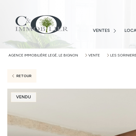
LOIRE-ATLANTIQUE
VENDÉ
VENDÉE
MAISO
MAISONS
VENTES
LOCA
TERRAI
TERRAINS
APPAR
APPARTEMENTS
AGENCE IMMOBILIÈRE LEGÉ, LE BIGNON
VENTE
LES SORINIER
AUTRE
AUTRES
ALERTE
RETOUR
VENDU