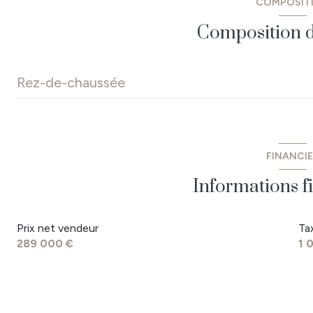
COMPOSIT
1 niveau(x)
Composition d
terrasse
Rez-de-chaussée
salon/sejour
dégagement
FINANCI
WC
Informations f
cellier
Prix net vendeur
Ta
étage palier
289 000 €
1 
chambre
chambre
chambre