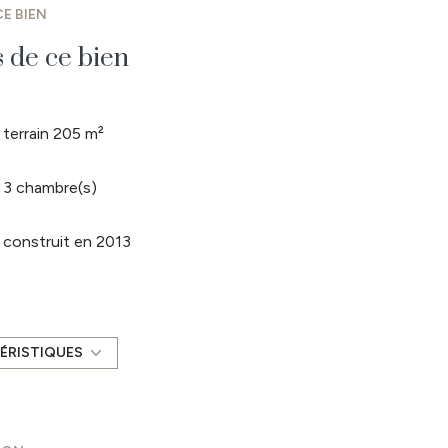
E BIEN
s de ce bien
terrain 205 m²
3 chambre(s)
construit en 2013
Chauffage individuel : radiateur (gaz de ville)
1 parking(s)
ÉRISTIQUES
2 côté(s) mitoyen(s)