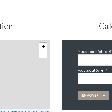
m²
5 m²
tier
Cal
m²
19 m²
+
Montant du crédit (en €
−
Votre apport (en €) *
ENVOYER
aflet
|
©
Maps
|
© OpenStreetMap
Jawg