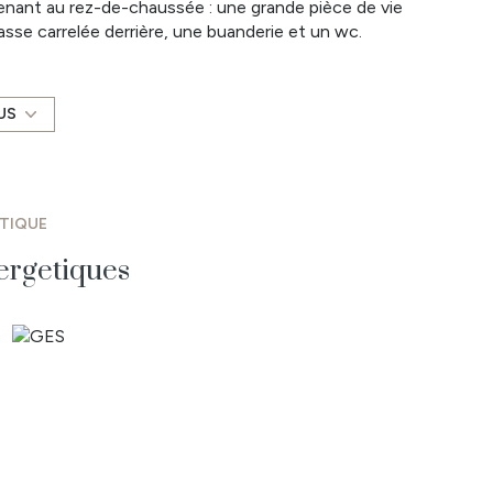
enant au rez-de-chaussée : une grande pièce de vie
sse carrelée derrière, une buanderie et un wc.
ne salle d'eau récente et un wc séparé.
, avec un garage indépendant devant et une terrasse
 Chauffage gaz de ville - Huisseries PVC DV - Volets
US
sé sont disponibles sur le site Géorisques :
 la charge de l'acquéreur
ÉTIQUE
ergetiques