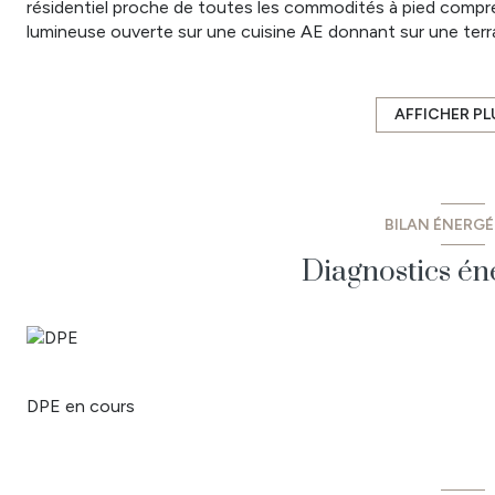
résidentiel proche de toutes les commodités à pied compr
lumineuse ouverte sur une cuisine AE donnant sur une terra
A l'étage : 3 chambres sur linoléum dont 2 avec placards, u
Le tout sur environ 200 m² de terrain clos joliment arboré
carrelée et un cabanon derrière, sans vis à vis. SES PLUS :
AFFICHER PL
Roulants motorisés et climatisation réversible.
Les informations liées aux risques auxquels le bien est expo
www.georisques.gouv.fr
Prix : 303 450 € dont 5%TTC d'honoraires d'agence inclus à
BILAN ÉNERG
Diagnostics én
DPE en cours