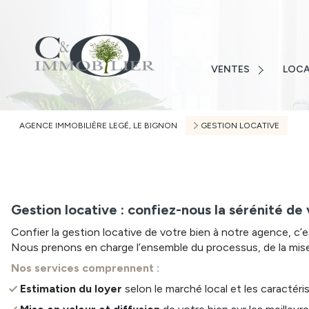
LOIRE-ATLANTIQUE
VENDÉ
VENDÉE
MAISO
MAISONS
VENTES
LOCA
TERRAI
TERRAINS
APPAR
APPARTEMENTS
AGENCE IMMOBILIÈRE LEGÉ, LE BIGNON
GESTION LOCATIVE
AUTRE
AUTRES
ALERTE
Gestion locative : confiez-nous la sérénité de 
Confier la gestion locative de votre bien à notre agence, c’est 
Nous prenons en charge l’ensemble du processus, de la mise en
Nos services comprennent :
Estimation du loyer
selon le marché local et les caractéri