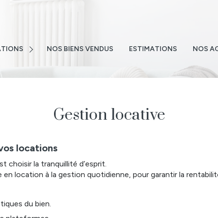
E
NS
TIONS
NOS BIENS VENDUS
ESTIMATIONS
NOS A
NS
TEMENTS
S
Gestion locative
 EMAIL
vos locations
choisir la tranquillité d’esprit.
 location à la gestion quotidienne, pour garantir la rentabilit
stiques du bien.