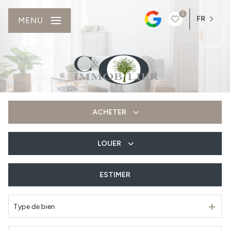
0
FR
MENU
ACHETER
LOUER
De l'ancien
Du neuf
ESTIMER
à l'année
Type de bien